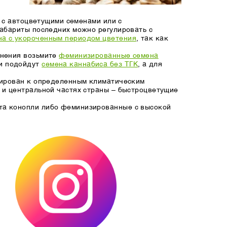
ь с автоцветущими семенами или с
Габариты последних можно регулировать с
а с укороченным периодом цветения
, так как
енения возьмите
феминизированные семена
ли подойдут
семена каннабиса без ТГК
, а для
тирован к определенным климатическим
 и центральной частях страны – быстроцветущие
та конопли либо феминизированные с высокой