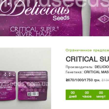
Ограниченное предло
CRITICAL S
Производитель:
DELICI
Генетика:
CRITICAL MAS
₴670/1000/1750 грн.
₴134
00
00
00