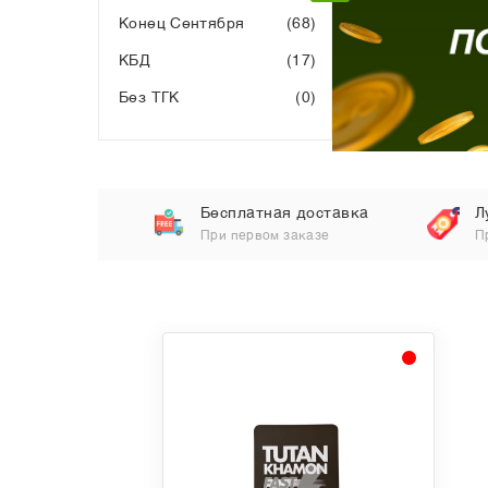
Конец Сентября
(68)
КБД
(17)
Без ТГК
(0)
Бесплатная доставка
Л
При первом заказе
П