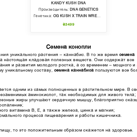
KANDY KUSH DNA
Производитель:
DNA GENETICS
Генетика:
OG KUSH X TRAIN WRECK (T4)
₴3499
Семена конопли
ия уникального растения – каннабис. В то же время
семена
 а настоящая кладовая полезных веществ. Они содержат все
ния и развития молодого ростка, а со временем – мощного и
му уникальному составу,
семена каннабиса
пользуются все бо
ается одним из самых полноценных в растительном мире. В с
езаменимых аминокислот, так необходимых для живого тела;
олезные жиры улучшают сердечную мышцу, благоприятно ска
оспаление;
го витамина B, Е, а также железа, цинка и магния;
ормального процесса пищеварения и работы кишечника.
 пищу, то это положительным образом скажется на здоровье.