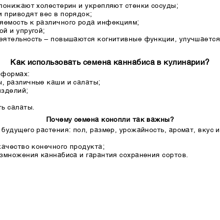
 понижают холестерин и укрепляют стенки сосуды;
 приводят вес в порядок;
яемость к различного рода инфекциям;
й и упругой;
еятельность – повышаются когнитивные функции, улучшается
Как использовать семена каннабиса в кулинарии?
 формах:
, различные каши и салаты;
изделий;
ь салаты.
Почему семена конопли так важны?
будущего растения: пол, размер, урожайность, аромат, вкус и
качество конечного продукта;
змножения каннабиса и гарантия сохранения сортов.