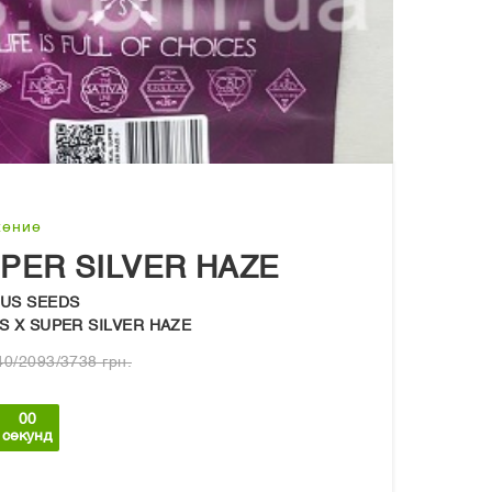
жение
UPER SILVER HAZE
OUS SEEDS
S X SUPER SILVER HAZE
0/2093/3738 грн.
00