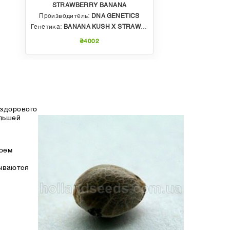
STRAWBERRY BANANA
Производитель:
DNA GENETICS
Генетика:
BANANA KUSH X STRAWBERRY PHENO OF BUBBLE GUM
₴4002
 здорового
льшей
воем
зываются