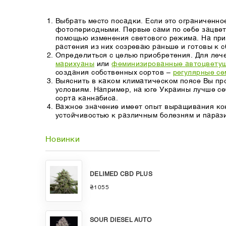
Выбрать место посадки. Если это ограниченно
фотопериодными. Первые сами по себе зацвет
помощью изменения светового режима. На при
растения из них созреваю раньше и готовы к 
Определиться с целью приобретения. Для ле
марихуаны
или
феминизированные автоцветущ
создания собственных сортов –
регулярные се
Выяснить в каком климатическом поясе Вы пр
условиям. Например, на юге Украины лучше с
сорта каннабиса.
Важное значение имеет опыт выращивания ко
устойчивостью к различным болезням и параз
Новинки
DELIMED CBD PLUS
₴1055
SOUR DIESEL AUTO