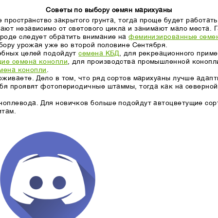
Советы по выбору семян марихуаны
е пространство закрытого грунта, тогда проще будет работат
ают независимо от светового цикла и занимают мало места. 
роде следует обратить внимание на
феминизированные семен
сбору урожая уже во второй половине Сентября.
чебных целей подойдут
семена КБД
, для рекреационного прим
ие семена конопли
, для производства промышленной коноп
мена конопли
.
оживаете. Дело в том, что ряд сортов марихуаны лучше адап
ебя проявят фотопериодичные штаммы, тогда как на северной
ноплевода. Для новичков больше подойдут автоцветущие сор
итам.