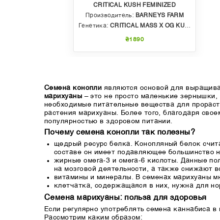
CRITICAL KUSH FEMINIZED
Производитель:
BARNEYS FARM
Генетика:
CRITICAL MASS X OG KUSH
₴1890
Семена конопли
являются основой для выращиван
марихуаны
– это не просто маленькие зернышки,
необходимые питательные вещества для прораста
растения марихуаны. Более того, благодаря свое
популярностью в здоровом питании.
Почему семена конопли так полезны?
щедрый ресурс белка. Конопляный белок счит
составе он имеет подавляющее большинство н
жирные омега-3 и омега-6 кислоты. Данные п
на мозговой деятельности, а также снижают в
витамины и минералы. В семенах марихуаны мно
клетчатка, содержащаяся в них, нужна для н
Семена марихуаны: польза для здоровья
Если регулярно употреблять семена каннабиса в
Рассмотрим каким образом: