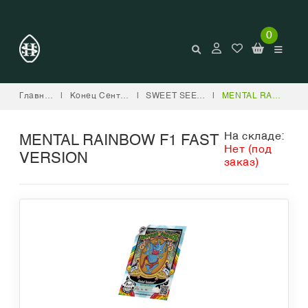
0
Главная
|
Конец Сентября
|
SWEET SEEDS
|
MENTAL RAINBOW F1 FAST VERSION
На складе:
MENTAL RAINBOW F1 FAST
Нет (под
VERSION
заказ)