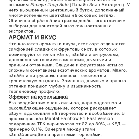
штаммом
Papaya Zoap Auto
(Папайя Зоап Автоцвет). У
него выраженный центральный бутон, дополненный
многочисленными цветками на боковых ветвях.
Обильное образование трихом делает его отличным
выбором для ценителей высококачественных
экстрактов.
АРОМАТ И ВКУС
Что касается аромата и вкуса, этот сорт отличается
симфонией сладких и фруктовых нот, в которых
доминируют оттенки манго, папайи и цитрусовых,
дополненных тонкими земляными, дымными и
пряными оттенками. Сладкие и фруктовые ноты со
сложным сочетанием экзотических ароматов. Манго,
папайя и цитрусовые привносят свежесть и
тропическую сладость. Земляные, дымные и пряные
оттенки придают глубину и изысканность
терпеновому профилю.
Эффект на курильщика
Его воздействие очень сильное, даря радостное и
расслабляющее ощущение, которое раскрывает
разум, вдохновляя на творчество и воображение. В
зрелых цветках Mental Rainbow F1 Fast Version
содержание ТГК варьируется от 22 до 30%, а КБД —
примерно 0,1%. Синергия между этими
каннабиноидами и приятными терпенами,