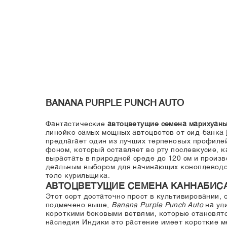
BANANA PURPLE PUNCH AUTO
Фантастические
автоцветущие семена марихуаны 
линейке самых мощных автоцветов от сид-банка
предлагает один из лучших терпеновых профиле
фоном, который оставляет во рту послевкусие, 
вырастать в природной среде до 120 см и произв
деальным выбором для начинающих коноплеводов
тело курильщика.
АВТОЦВЕТУЩИЕ СЕМЕНА КАННАБИСА 
Этот сорт достаточно прост в культивировании, 
подмечено выше,
Banana Purple Punch Auto
на ули
короткими боковыми ветвями, которые становятс
наследия Индики это растение имеет короткие м