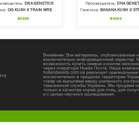
изводитель:
DNA GENETICS
Производитель:
DNA GENET
ика:
OG KUSH X TRAIN WRECK (T4)
Генетика:
BANANA KUSH X STRAWBERRY PHENO OF BU
₴3499
₴4002
Внимание: Все материалы, опубликованные н
исключительно информационный характер. 
возможность купить семена конопли налож
через оператора Новая Почта. Наша компан
hollandseeds.com.ua реализует оригинальны
ата
исключительно в пределах территории Украи
товар не высылаем ввиду усиленного контро
таможенной службы Украины. Мы продаем с
только в качестве корма для птиц, для получ
и с целью научного исследования.