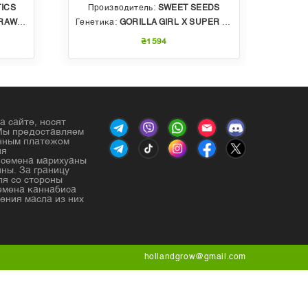
ICS
Производитель:
SWEET SEEDS
Пр
BBLE GUM
Генетика:
GORILLA GIRL X SUPER STRONG X SWEET GELATO AUTO
Генет
₴1594
а сайте, носят
Мы предоставляем
енным платежом
ия
е семена марихуаны
ны. За границу
ля со стороны
емена каннабиса
ения масла из них
hollandgrow@gmail.com