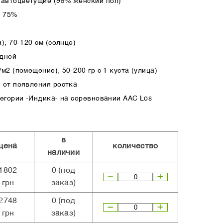
автоцветущие (99% женский пол)
а 75%
); 70-120 см (солнце)
 дней
м2 (помещение); 50-200 гр с 1 куста (улица)
 от появления ростка
тегории -Индика- на соревновании AAC Los
в
цена
количество
наличии
1802
0
(под
грн
заказ)
2748
0
(под
грн
заказ)