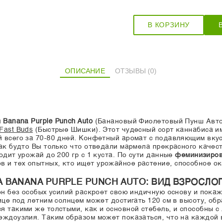
В КОРЗИНУ
ОПИСАНИЕ
ОТЗЫВЫ (0)
Banana Purple Punch Auto
(Банановый Фиолетовый Пунш Автоц
Fast Buds
(Быстрые Шишки). Этот чудесный сорт каннабиса и
й всего за 70-80 дней. Конфетный аромат с подавляющим вк
как будто Вы только что отведали мармела прекрасного качес
одит урожай до 200 гр с 1 куста. По сути данные
феминизиров
 и тех опытных, кто ищет урожайное растение, способное о
BANANA PURPLE PUNCH AUTO: ВИД ВЗРОСЛО
он без особых усилий раскроет свою индичную основу и покаж
це под летним солнцем может достигать 120 см в высоту, об
я такими же толстыми, как и основной стебель, и способны с
еждоузлия. Таким образом может показаться, что на каждой