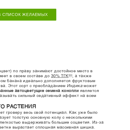
В СПИСОК ЖЕЛАЕМЫХ
вет) по праву занимают достойное место в
меет в своем составе до
30% ТГК
!!!, а также
усом банана идеально дополняется фруктовым
тва. Этот сорт с преобладанием
Индика
может
анные автоцветущие семена конопли
является
казывать сильный седативный эффект на всем
ГО РАСТЕНИЯ
ет гроверу весь свой потенциал. Как уже было
разует толстую основную колу с несколькими
 легкостью выдерживать большие соцветия. Из-за
 ветке вырастает сплошная массивная шишка.