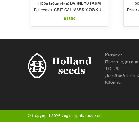
EDS
Производитель:
BARNEYS FARM
Про
 AUTO
Генетика:
CRITICAL MASS X OG KUSH
Генет
₴1890
Каталог
Производители
ТОП20
Доставка и опл
Кабинет
© Copyright 2026 vegist rights reserved