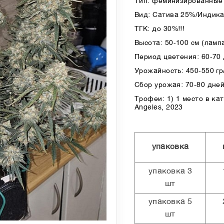
Тип: феминизированные 
Вид: Сатива 25%/Индик
ТГК: до 30%!!!
Высота: 50-100 см (лампа
Период цветения: 60-70
Урожайность: 450-550 гр/
Сбор урожая: 70-80 дней
Трофеи: 1) 1 место в ка
Angeles, 2023
упаковка
упаковка 3
шт
упаковка 5
шт