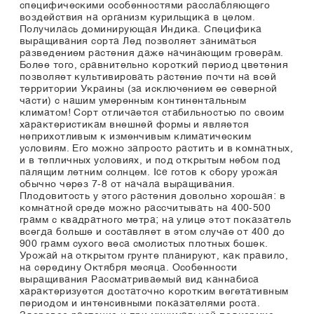
специфическими особенностями расслабляющего
воздействия на организм курильщика в целом.
Получилась доминирующая Индика. Специфика
выращивания сорта Лед позволяет заниматься
разведением растения даже начинающим гроверам.
Более того, сравнительно короткий период цветения
позволяет культивировать растение почти на всей
территории Украины (за исключением ее северной
части) с нашим умеренным континентальным
климатом! Сорт отличается стабильностью по своим
характеристикам внешней формы и является
неприхотливым к изменчивым климатическим
условиям. Его можно запросто растить и в комнатных,
и в тепличных условиях, и под открытым небом под
палящим летним солнцем. Ice готов к сбору урожая
обычно через 7-8 от начала выращивания.
Плодовитость у этого растения довольно хорошая: в
комнатной среде можно рассчитывать на 400-500
грамм с квадратного метра; на улице этот показатель
всегда больше и составляет в этом случае от 400 до
900 грамм сухого веса смолистых плотных бошек.
Урожай на открытом грунте планируют, как правило,
на середину Октября месяца. Особенности
выращивания Рассматриваемый вид каннабиса
характеризуется достаточно коротким вегетативным
периодом и интенсивными показателями роста.