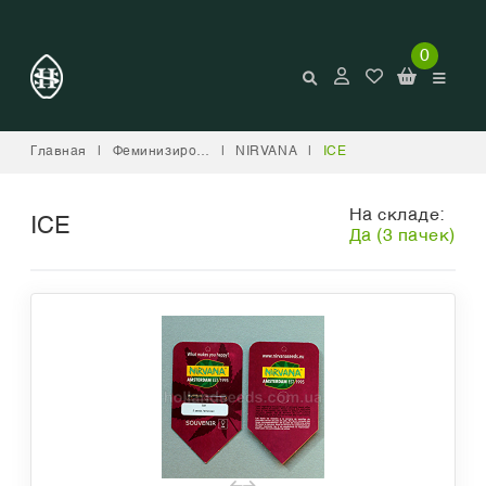
0
Главная
|
Феминизированные
|
NIRVANA
|
ICE
На складе:
ICE
Да (3 пачек)