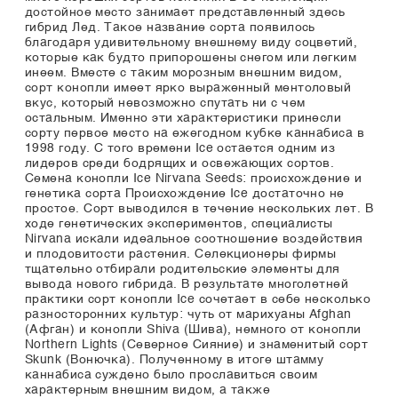
достойное место занимает представленный здесь
гибрид Лед. Такое название сорта появилось
благодаря удивительному внешнему виду соцветий,
которые как будто припорошены снегом или легким
инеем. Вместе с таким морозным внешним видом,
сорт конопли имеет ярко выраженный ментоловый
вкус, который невозможно спутать ни с чем
остальным. Именно эти характеристики принесли
сорту первое место на ежегодном кубке каннабиса в
1998 году. С того времени Ice остается одним из
лидеров среди бодрящих и освежающих сортов.
Семена конопли Ice Nirvana Seeds: происхождение и
генетика сорта Происхождение Ice достаточно не
простое. Сорт выводился в течение нескольких лет. В
ходе генетических экспериментов, специалисты
Nirvana искали идеальное соотношение воздействия
и плодовитости растения. Селекционеры фирмы
тщательно отбирали родительские элементы для
вывода нового гибрида. В результате многолетней
практики сорт конопли Ice сочетает в себе несколько
разносторонних культур: чуть от марихуаны Afghan
(Афган) и конопли Shiva (Шива), немного от конопли
Northern Lights (Северное Сияние) и знаменитый сорт
Skunk (Вонючка). Полученному в итоге штамму
каннабиса суждено было прославиться своим
характерным внешним видом, а также