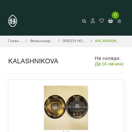
0
Главная
|
Феминизированные
|
GREEN HOUSE SEED COMPANY
|
KALASHNIKOVA
На складе:
KALASHNIKOVA
Да (4 пачек)