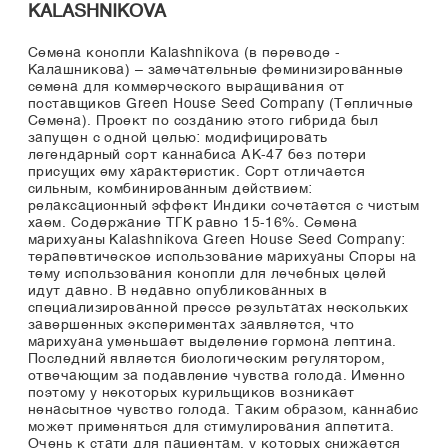
KALASHNIKOVA
Семена конопли Kalashnikova (в переводе -
Калашникова) – замечательные феминизированные
семена для коммерческого выращивания от
поставщиков Green House Seed Company (Тепличные
Семена). Проект по созданию этого гибрида был
запущен с одной целью: модифицировать
легендарный сорт каннабиса АК-47 без потери
присущих ему характеристик. Сорт отличается
сильным, комбинированным действием:
релаксационный эффект Индики сочетается с чистым
хаем. Содержание ТГК равно 15-16%. Семена
марихуаны Kalashnikova Green House Seed Company:
терапевтическое использование марихуаны Споры на
тему использования конопли для лечебных целей
идут давно. В недавно опубликованных в
специализированной прессе результатах нескольких
завершенных экспериментах заявляется, что
марихуана уменьшает выделение гормона лептина.
Последний является биологическим регулятором,
отвечающим за подавление чувства голода. Именно
поэтому у некоторых курильщиков возникает
ненасытное чувство голода. Таким образом, каннабис
может применяться для стимулирования аппетита.
Очень к стати для пациентам, у которых снижается