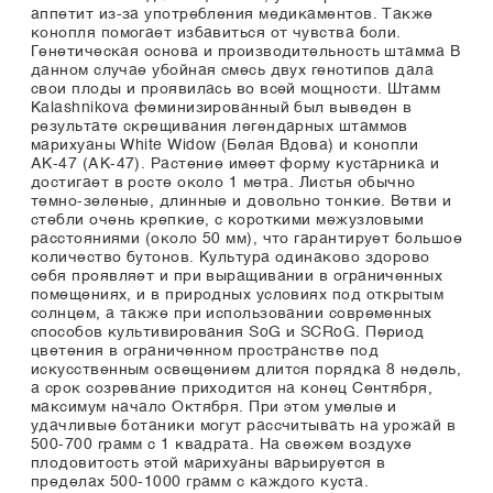
аппетит из-за употребления медикаментов. Также
конопля помогает избавиться от чувства боли.
Генетическая основа и производительность штамма В
данном случае убойная смесь двух генотипов дала
свои плоды и проявилась во всей мощности. Штамм
Kalashnikova феминизированный был выведен в
результате скрещивания легендарных штаммов
марихуаны White Widow (Белая Вдова) и конопли
АК-47 (АК-47). Растение имеет форму кустарника и
достигает в росте около 1 метра. Листья обычно
темно-зеленые, длинные и довольно тонкие. Ветви и
стебли очень крепкие, с короткими межузловыми
расстояниями (около 50 мм), что гарантирует большое
количество бутонов. Культура одинаково здорово
себя проявляет и при выращивании в ограниченных
помещениях, и в природных условиях под открытым
солнцем, а также при использовании современных
способов культивирования SoG и SCRoG. Период
цветения в ограниченном пространстве под
искусственным освещением длится порядка 8 недель,
а срок созревание приходится на конец Сентября,
максимум начало Октября. При этом умелые и
удачливые ботаники могут рассчитывать на урожай в
500-700 грамм с 1 квадрата. На свежем воздухе
плодовитость этой марихуаны варьируется в
пределах 500-1000 грамм с каждого куста.