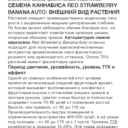
СЕМЕНА КАННАБИСА RED STRAWBERRY
BANANA AUTO: ВНЕШНИЙ ВИД РАСТЕНИЯ
Растения следуют преимущественно индичному типу
роста с выделенным мощным центральным стеблем.
По бокам можно наблюдать обилие боковых кол, на
которых вырастают компактные красные шишки,
покрытые обилием трихом.
Автоцветущие семена
марихуаны
Red Strawberry Banana Auto
отлично
подходят для получения высококачественных
экстрактов ароматических смол фиолетового,
розового или красноватого оттенков. Около 75%
растений имеют фиолетовые цветки.
Период цветения, урожайность, уровень ТГК и
эффект
Одной из главных особенностей этот штамма
является интенсивный сладкий фруктовый аромат,
который вызывает воспоминания о конфетах с
фруктовым вкусом с оттенками грецких орехов и
листьев руколы. Цветет очень быстро и полностью
созревает после 70-80 дней от появления ростка.
Высота, как правило, от 50 до 110 см.
Производительность внутри помещения в
ограниченном пространстве 400-550 гр/м2, а на улице
под солнцем – от 40 до 175 гр с 1 куста. Уровень
ТГК
колеблется в пределах 15-20%. Эта трава оказывает