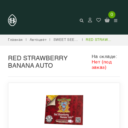
0
Главная
|
Автоцвет
|
SWEET SEEDS
|
RED STRAWBERRY BANANA AUTO
На складе:
RED STRAWBERRY
Нет (под
BANANA AUTO
заказ)