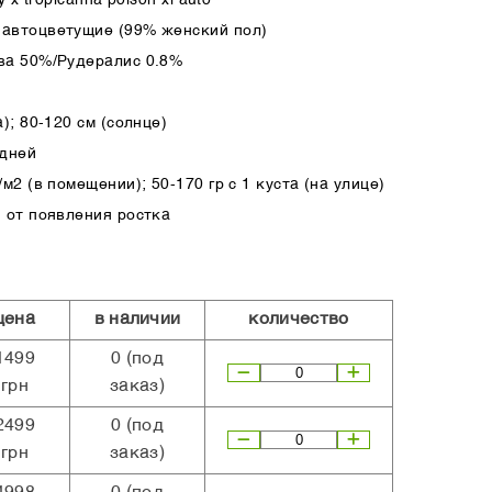
автоцветущие (99% женский пол)
ва 50%/Рудералис 0.8%
); 80-120 см (солнце)
 дней
м2 (в помещении); 50-170 гр с 1 куста (на улице)
 от появления ростка
цена
в наличии
количество
1499
0
(под
грн
заказ)
2499
0
(под
грн
заказ)