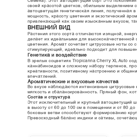
Семена). Этот автоцветущий сорт 5-го поколени
своей красотой цветков, обильным выделением 
автоцветущая генетическая линия, полученная в р
мощность, красоту цветения и экзотический аро
привлекающий как своим изысканным вкусом, так
ВНЕШНИЙ ВИД
Растения этого сорта отличаются изящной, энер
делает их идеальными для высококачественной 
цветения. Аромат сочетает цитрусовые ноты со 
стимулирующий, идеально подходит для повышени
Генетика и воздействие
В зрелых соцветиях Tropicanna Cherry XL Auto с
каннабиноидов и сложному набору терпенов, пр
креативности, позитивному настроению и общени
впечатлений.
Ароматические и вкусовые качества
Во вкусе наблюдаются интенсивные цитрусовые н
мягкость и сбалансированность. Пряный фон, ко
Состав и структура
Этот исключительный и крупный автоцветущий ш
в высоту от 60 до 100 см в помещении и от 80 до
боковые ветви способствуют формированию круп
Превосходный баланс индики и сативы, сочетающ