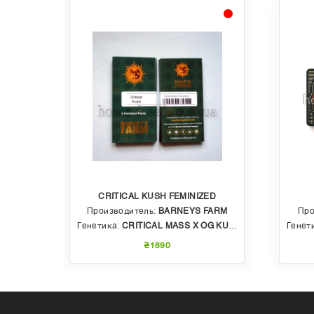
CRITICAL KUSH FEMINIZED
EDS
Производитель:
BARNEYS FARM
Про
 AUTO
Генетика:
CRITICAL MASS X OG KUSH
Генет
₴1890