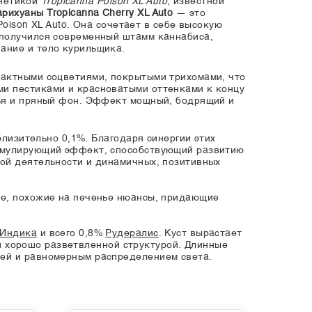
енетикой
Tropicanna Poison XL Auto
, известной
ихуаны Tropicanna Cherry XL Auto
— это
Poison XL Auto. Она сочетает в себе высокую
 получился современный штамм каннабиса,
ание и тело курильщика.
пактными соцветиями, покрытыми трихомами, что
ми пестиками и красноватыми оттенками к концу
нья и пряный фон. Эффект мощный, бодрящий и
лизительно 0,1%. Благодаря синергии этих
тимулирующий эффект, способствующий развитию
кой деятельности и динамичных, позитивных
ие, похожие на печенье нюансы, придающие
Индика
и всего 0,8%
Рудералис
. Куст вырастает
й и хорошо разветвленной структурой. Длинные
ией и равномерным распределением света.