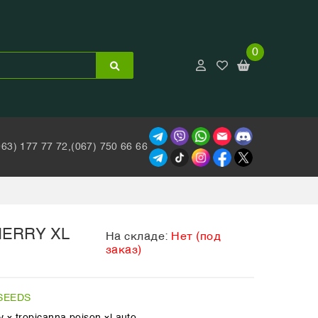
0
063) 177 77 72,
(067) 750 66 66
HERRY XL
На складе:
Нет (под
заказ)
SEEDS
 x tropicanna poison xl auto