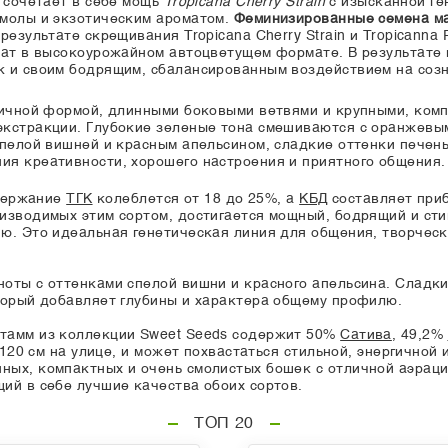
я сочетает в себе мощь
Tropicana Cherry Strain
с изысканной г
смолы и экзотическим ароматом.
Феминизированные семена мар
езультате скрещивания Tropicana Cherry Strain и Tropicanna 
мат в высокоурожайном автоцветущем формате. В результате
 и своим бодрящим, сбалансированным воздействием на созн
гичной формой, длинными боковыми ветвями и крупными, ком
экстракции. Глубокие зеленые тона смешиваются с оранжевы
спелой вишней и красным апельсином, сладкие оттенки пече
я креативности, хорошего настроения и приятного общения.
одержание
ТГК
колеблется от 18 до 25%, а
КБД
составляет приб
оизводимых этим сортом, достигается мощный, бодрящий и с
ю. Это идеальная генетическая линия для общения, творчес
оты с оттенками спелой вишни и красного апельсина. Сладк
торый добавляет глубины и характера общему профилю.
тамм из коллекции Sweet Seeds содержит 50%
Сатива
, 49,2%
 120 см на улице, и может похвастаться стильной, энергично
ных, компактных и очень смолистых бошек с отличной аэрац
ий в себе лучшие качества обоих сортов.
ТОП 20