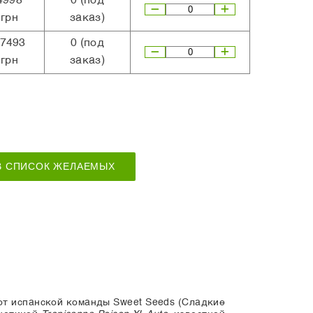
4998
0
(под
грн
заказ)
7493
0
(под
грн
заказ)
В СПИСОК ЖЕЛАЕМЫХ
от испанской команды Sweet Seeds (Сладкие