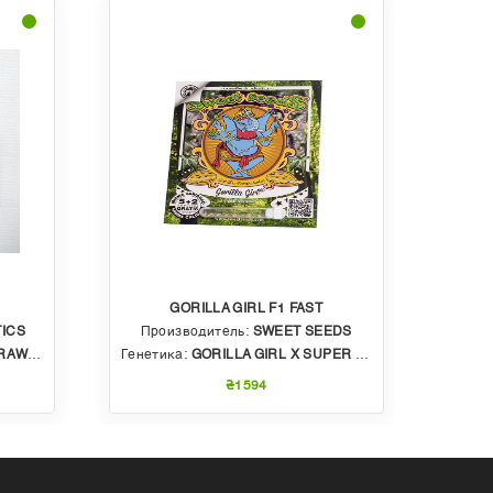
GORILLA GIRL F1 FAST
ICS
Производитель:
SWEET SEEDS
Пр
BBLE GUM
Генетика:
GORILLA GIRL X SUPER STRONG X SWEET GELATO AUTO
Генет
₴1594