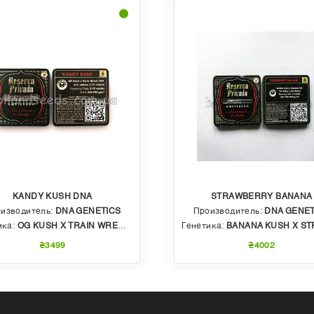
KANDY KUSH DNA
STRAWBERRY BANANA
изводитель:
DNA GENETICS
Производитель:
DNA GENET
ика:
OG KUSH X TRAIN WRECK (T4)
Генетика:
BANANA KUSH X STRAWBERRY PHENO OF BU
₴3499
₴4002