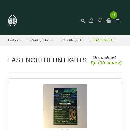
0
Главная
|
Конец Сентября
|
IN YAN SEEDS
|
FAST NORTHERN LIGHTS
На складе:
FAST NORTHERN LIGHTS
Да (90 пачек)