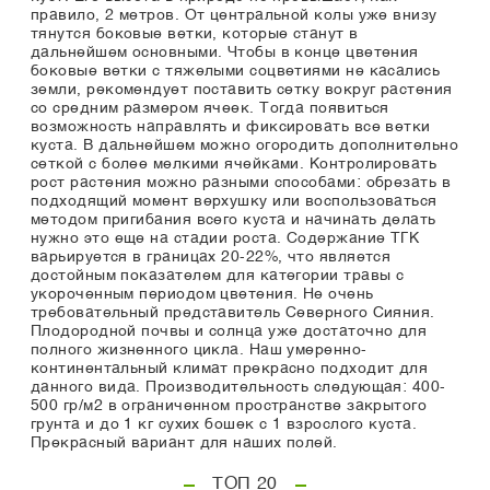
правило, 2 метров. От центральной колы уже внизу
тянутся боковые ветки, которые станут в
дальнейшем основными. Чтобы в конце цветения
боковые ветки с тяжелыми соцветиями не касались
земли, рекомендует поставить сетку вокруг растения
со средним размером ячеек. Тогда появиться
возможность направлять и фиксировать все ветки
куста. В дальнейшем можно огородить дополнительно
сеткой с более мелкими ячейками. Контролировать
рост растения можно разными способами: обрезать в
подходящий момент верхушку или воспользоваться
методом пригибания всего куста и начинать делать
нужно это еще на стадии роста. Содержание ТГК
варьируется в границах 20-22%, что является
достойным показателем для категории травы с
укороченным периодом цветения. Не очень
требовательный представитель Северного Сияния.
Плодородной почвы и солнца уже достаточно для
полного жизненного цикла. Наш умеренно-
континентальный климат прекрасно подходит для
данного вида. Производительность следующая: 400-
500 гр/м2 в ограниченном пространстве закрытого
грунта и до 1 кг сухих бошек с 1 взрослого куста.
Прекрасный вариант для наших полей.
ТОП 20