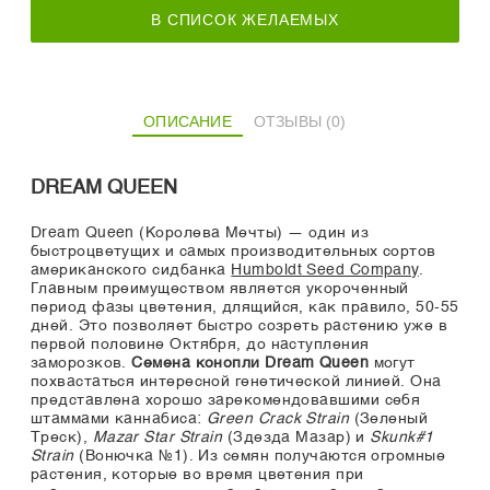
В СПИСОК ЖЕЛАЕМЫХ
ОПИСАНИЕ
ОТЗЫВЫ (0)
DREAM QUEEN
Dream Queen (Королева Мечты) — один из
быстроцветущих и самых производительных сортов
американского сидбанка
Humboldt Seed Company
.
Главным преимуществом является укороченный
период фазы цветения, длящийся, как правило, 50-55
дней. Это позволяет быстро созреть растению уже в
первой половине Октября, до наступления
заморозков.
Семена конопли Dream Queen
могут
похвастаться интересной генетической линией. Она
представлена хорошо зарекомендовавшими себя
штаммами каннабиса:
Green Crack Strain
(Зеленый
Треск),
Mazar Star Strain
(Здезда Мазар) и
Skunk#1
Strain
(Вонючка №1). Из семян получаются огромные
растения, которые во время цветения при