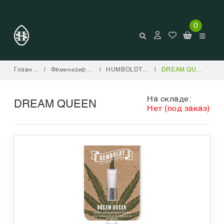
0
Главная
|
Феминизированные
|
HUMBOLDT SEED COMPANY
|
DREAM QUEEN
На складе:
DREAM QUEEN
Нет (под заказ)