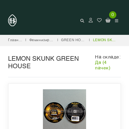
0
Главная
|
Феминизированные
|
GREEN HOUSE SEED COMPANY
|
LEMON SKUNK GREEN HOUSE
На складе:
LEMON SKUNK GREEN
Да (4
HOUSE
пачек)