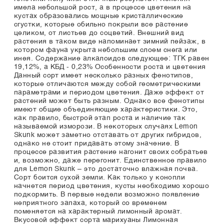
имела небольшой рост, а в процессе цветения на
кустах образовались мощные кристаллические
сгустки, которые обильно покрыли все растение
целиком, от листьев до соцветий. Внешний вид
растения в таком виде напоминает зимний пейзаж, в
котором фауна укрыта небольшим слоем снега или
инея. Содержание алкалоидов следующее: ТГК равен
19,12%, а КБД - 0,23% Особенности роста и цветения
Данный сорт имеет несколько разных фенотипов,
которые отличаются между собой геометрическими
параметрами и периодом цветения. Даже эффект от
растений может быть разным. Однако все фенотипы
имеют общие объединяющие характеристики. Это,
как правило, быстрой этап роста и наличие так
называемой изморози. В некоторых случаях Lemon
Skunk может заметно отставать от других гибридов,
однако не стоит придавать этому значение. В
процессе развития растение нагонит своих собратьев
и, возможно, даже перегонит. Единственное правило
для Lemon Skunk – это достаточно влажная почва.
Сорт боится сухой земли. Как только у конопли
начнется период цветения, кусты необходимо хорошо
подкормить. В первые недели возможно появление
неприятного запаха, который со временем
поменяется на характерный лимонный аромат.
Вкусовой эффект сорта марихуаны Лимонная