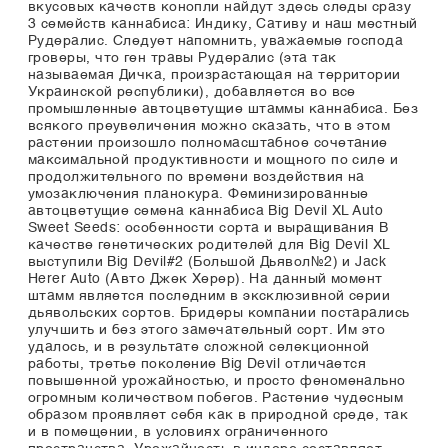
вкусовых качеств конопли найдут здесь следы сразу
3 семейств каннабиса: Индику, Сативу и наш местный
Рудералис. Следует напомнить, уважаемые господа
гроверы, что ген травы Рудералис (эта так
называемая Дичка, произрастающая на территории
Украинской республики), добавляется во все
промышленные автоцветущие штаммы каннабиса. Без
всякого преувеличения можно сказать, что в этом
растении произошло полномасштабное сочетание
максимальной продуктивности и мощного по силе и
продолжительного по времени воздействия на
умозаключения планокура. Феминизированные
автоцветущие семена каннабиса Big Devil XL Auto
Sweet Seeds: особенности сорта и выращивания В
качестве генетических родителей для Big Devil XL
выступили Big Devil#2 (Большой Дьявол№2) и Jack
Herer Auto (Авто Джек Херер). На данный момент
штамм является последним в эксклюзивной серии
дьявольских сортов. Бридеры компании постарались
улучшить и без этого замечательный сорт. Им это
удалось, и в результате сложной селекционной
работы, третье поколение Big Devil отличается
повышенной урожайностью, и просто феноменально
огромным количеством побегов. Растение чудесным
образом проявляет себя как в природной среде, так
и в помещении, в условиях ограниченного