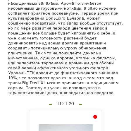
насыщенными запахами. Аромат отличается
необычными цитрусовыми нотками, а само курение
оставляет приятное послевкусие. Первое время при
культивировании Большого Дьявола, может
обманчиво показаться, что запах вообще отсутствует,
но по мере развития периода цветения запах в
помещении все больше будет напоминать о себе, а
уже к моменту готовности растений будет
доминировать над всеми другими ароматами и
создавать потенциальную угрозу обнаружения
плантарика! Так что не пожалейте денег на
качественные, однако дорогие, угольные фильтры,
или запаситесь терпением и временем для сборки
своей версии эффективного угольного фильтра.
Уровень ТГК доходит до фантастического значения
19%, что позволяет сделать вывод о том, что вид
травы Big Devil XL можно причислить к медицинским
сортам. Поэтому он успешно используется в
терапевтических целях, как седативное средство.
ТОП 20