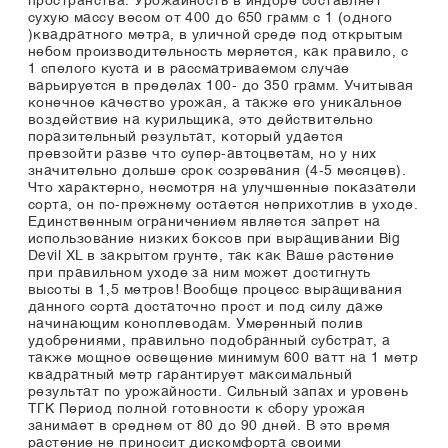
пространства. Урожайность в индоре составляет
сухую массу весом от 400 до 650 грамм с 1 (одного
)квадратного метра, в уличной среде под открытым
небом производительность меряется, как правило, с
1 спелого куста и в рассматриваемом случае
варьируется в пределах 100- до 350 грамм. Учитывая
конечное качество урожая, а также его уникальное
воздействие на курильщика, это действительно
поразительный результат, который удается
превзойти разве что супер-автоцветам, но у них
значительно дольше срок созревания (4-5 месяцев).
Что характерно, несмотря на улучшенные показатели
сорта, он по-прежнему остается неприхотлив в уходе.
Единственным ограничением является запрет на
использование низких боксов при выращивании Big
Devil XL в закрытом грунте, так как Ваше растение
при правильном уходе за ним может достигнуть
высоты в 1,5 метров! Вообще процесс выращивания
данного сорта достаточно прост и под силу даже
начинающим коноплеводам. Умеренный полив
удобрениями, правильно подобранный субстрат, а
также мощное освещение минимум 600 ватт на 1 метр
квадратный метр гарантирует максимальный
результат по урожайности. Сильный запах и уровень
ТГК Период полной готовности к сбору урожая
занимает в среднем от 80 до 90 дней. В это время
растение не приносит дискомфорта своими