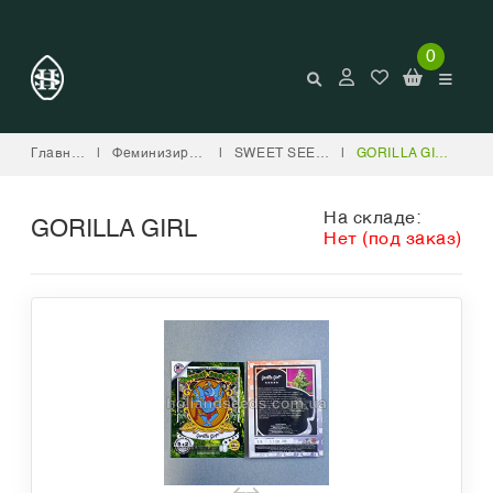
0
Главная
|
Феминизированные
|
SWEET SEEDS
|
GORILLA GIRL
На складе:
GORILLA GIRL
Нет (под заказ)