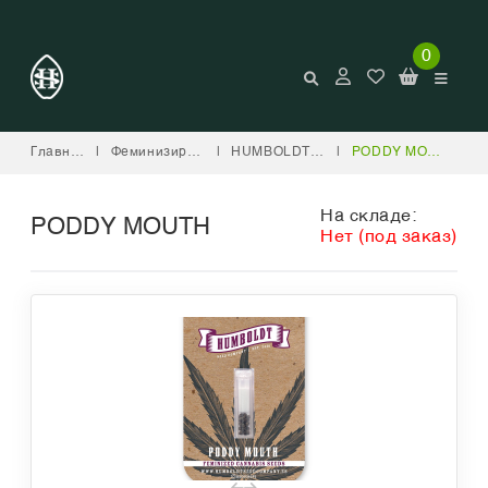
0
Главная
|
Феминизированные
|
HUMBOLDT SEED COMPANY
|
PODDY MOUTH
На складе:
PODDY MOUTH
Нет (под заказ)