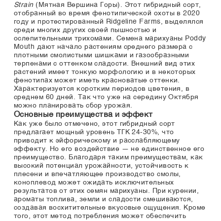
Strain
(Мятная Вершина Горы). Этот гибридный сорт,
отобранный во время фенотипической охоты в 2020
году и протестированный Ridgeline Farms, выделялся
среди многих других своей пышностью и
ослепительными трихомами. Семена марихуаны Poddy
Mouth дают начало растениям среднего размера с
плотными смолистыми шишками и газообразными
терпенами с оттенком сладости. Внешний вид этих
растений имеет тонкую морфологию и в некоторых
фенотипах может иметь красноватые оттенки.
Характеризуется коротким периодов цветения, в
среднем 60 дней. Так что уже на середину Октября
можно планировать сбор урожая.
Основные преимущества и эффект
Как уже было отмечено, этот гибридный сорт
предлагает мощный уровень ТГК 24-30%, что
приводит к эйфорическому и расслабляющему
эффекту. Но его воздействие — не единственное его
преимущество. Благодаря таким преимуществам, как
высокий потенциал урожайности, устойчивость к
плесени и впечатляющее производство смолы,
коноплевод может ожидать исключительных
результатов от этих семян марихуаны. При курении,
ароматы топлива, земли и сладости смешиваются,
создавая восхитительные вкусовые ощущения. Кроме
того, этот метод потребления может обеспечить