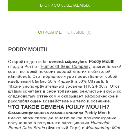
В СПИСОК ЖЕЛАЕМЫХ
ОПИСАНИЕ
ОТЗЫВЫ (0)
PODDY MOUTH
Откройте для себя
семена марихуаны Poddy Mouth
(Подди Рот) от
Humboldt Seed Company
, оригинальный
сорт, который покорит сердца многих любителей
каннабиса. Это гибридное чудо представляет собой
идеальный баланс
50% Индика
и
50% Сатива
, а
также умопомрачительный уровень
ТГК 24-30%
. Этот
штамм сочетает в себе травяные, землистые вкусы со
сладковатым оттенком и оказывает эйфорическое и
расслабляющее воздействие на тело и сознание.
ЧТО ТАКОЕ СЕМЕНА PODDY MOUTH?
Феминизированные семена конопли Poddy Mouth
имеют впечатляющее генетическое происхождение,
полученное в результате скрещивания
Humboldt
Pound Cake Strain
(Фунтовый Торт) и
Mountaintop Mint