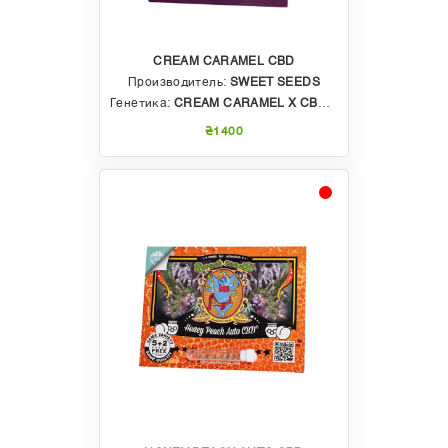
CREAM CARAMEL CBD
Производитель:
SWEET SEEDS
Генетика:
CREAM CARAMEL X CBD DIESEL
₴1400
Производители семян КБД
В нашем интернет-магазине
hollandseeds.com.ua
Вы можете найти
семена каннабиса КБД
от
таких известных сид-банков как Paradise Seeds,
Medical Seeds, Sweet Seeds, Dutch Passion,
Barneys Farm, Delicious Seeds. Существуют и
специализированные компании, которые
занимаются лишь производством и реализацией
исключительно КБД семян марихуаны, такие как
CBD Crew. Отметим, что испанские компании
доминируют на рынке реализации семян КБД.