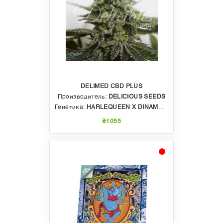
обусловлено тем, что
каннабидиол
обладает
широкими лечебными свойствами и успешно
используется в медицинской практике.
Примечательно, что сам КБД не обладает
психотропными эффектами, но в то же время
имеет антипсихотическое и анти тревожное
действие. В лечебной практике КБД в той или
иной форме применяют для:
уменьшения боли, связанной с рассеянным
склерозом;
DELIMED CBD PLUS
при лечении зависимости от табака и
алкоголя;
Производитель:
DELICIOUS SEEDS
борьбы с бессонницей;
Генетика:
HARLEQUEEN X DINAMED CBD PLUS
в качестве дополнительной терапии при
онкологических недугах;
₴1055
купирования воспалительных процессов и
болевых симптомов;
лечения депрессивных расстройств;
борьбы с сахарным диабетом и артритом.