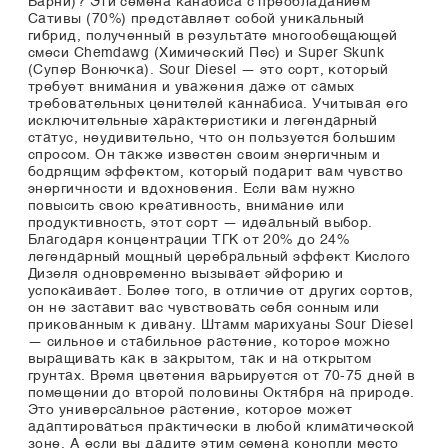
Барни)? Эти семена канабиса с преобладанием
Сативы (70%) представляет собой уникальный
гибрид, полученный в результате многообещающей
смеси Chemdawg (Химический Пес) и Super Skunk
(Супер Вонючка). Sour Diesel — это сорт, который
требует внимания и уважения даже от самых
требовательных ценителей каннабиса. Учитывая его
исключительные характеристики и легендарный
статус, неудивительно, что он пользуется большим
спросом. Он также известен своим энергичным и
бодрящим эффектом, который подарит вам чувство
энергичности и вдохновения. Если вам нужно
повысить свою креативность, внимание или
продуктивность, этот сорт — идеальный выбор.
Благодаря концентрации ТГК от 20% до 24%
легендарный мощный церебральный эффект Кислого
Дизеля одновременно вызывает эйфорию и
успокаивает. Более того, в отличие от других сортов,
он не заставит вас чувствовать себя сонным или
прикованным к дивану. Штамм марихуаны Sour Diesel
— сильное и стабильное растение, которое можно
выращивать как в закрытом, так и на открытом
грунтах. Время цветения варьируется от 70-75 дней в
помещении до второй половины Октября на природе.
Это универсальное растение, которое может
адаптироваться практически в любой климатической
зоне. А если вы дадите этим семена конопли место