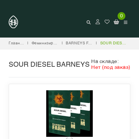
0
Главная
|
Феминизированные
|
BARNEYS FARM
|
SOUR DIESEL BARNEYS
На складе:
SOUR DIESEL BARNEYS
Нет (под заказ)