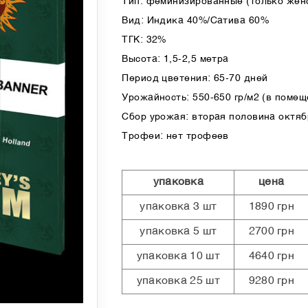
Тип: феминизированные (только жен
Вид: Индика 40%/Сатива 60%
ТГК: 32%
Высота: 1,5-2,5 метра
Период цветения: 65-70 дней
Урожайность: 550-650 гр/м2 (в помеще
Сбор урожая: вторая половина октяб
Трофеи: нет трофеев
упаковка
цена
упаковка 3 шт
1890 грн
упаковка 5 шт
2700 грн
упаковка 10 шт
4640 грн
упаковка 25 шт
9280 грн