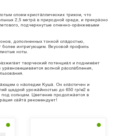
стым слоем кристаллических трихом, что
льных 2,5 метра в природной среде, и прекрасно
иолетового, подчеркнутые огненно-оранжевыми
тонов, дополненных тонкой сладостью,
т более интригующим. Вкусовой профиль
листые ноты.
азжигает творческий потенциал и поднимает
я уравновешивается волной расслабления,
льзования.
ающем о наследии Куша. Он эластичен и
лей щедрой урожайностью до 650 гр/м2 в
е под солнцем. Цветение продолжается в
трация сайта рекомендует!