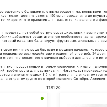
е растение с большими плотными соцветиями, покрытыми тол
 куст может достичь высоты 150 см в помещении и до внушите
й точки зрения это праздник для глаз: оттенки зеленого и ф
 и представляет собой острую смесь дизельных и землистых 
лубники добавляют восхитительную особенность, делая арома
, который идеально балансирует фруктовые, дизельные и зем
т свою истинную мощь быстрым и мощным началом, которое р
и социальное взаимодействие с радостной энергией. Эйфори
з строя, что делает его отличным выбором для дневного испо
занятие, процветающее в теплом солнечном климате, напомин
ний, требуя места для растягивания. Награждает производите
ветом и впечатляющими 1,5 кг с 1 растения в открытом грунт
ожая в открытом грунте во второй половине Октября. Админис
ТОП 20