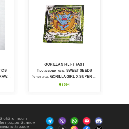
GORILLA GIRL F1 FAST
ICS
Производитель:
SWEET SEEDS
Пр
BBLE GUM
Генетика:
GORILLA GIRL X SUPER STRONG X SWEET GELATO AUTO
Генет
₴1594
а сайте, носят
Мы предоставляем
енным платежом