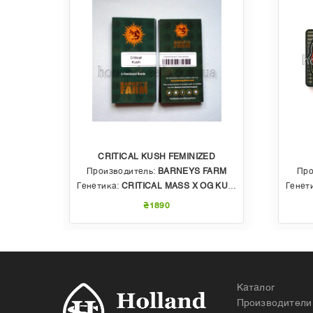
CRITICAL KUSH FEMINIZED
EDS
Производитель:
BARNEYS FARM
Про
 AUTO
Генетика:
CRITICAL MASS X OG KUSH
Генет
₴1890
Каталог
Производители