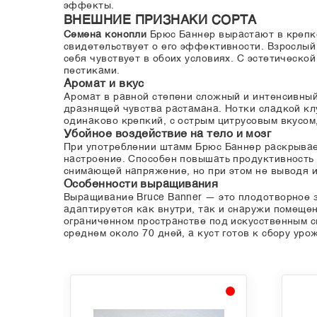
эффекты.
ВНЕШНИЕ ПРИЗНАКИ СОРТА
Семена конопли
Брюс Баннер вырастают в крепко
свидетельствует о его эффективности. Взрослый
себя чувствует в обоих условиях. С эстетическо
пестиками.
Аромат и вкус
Аромат в равной степени сложный и интенсивный
дразнящей чувства растамана. Нотки сладкой к
одинаково крепкий, с острым цитрусовым вкусом
Убойное воздействие на тело и мозг
При употреблении штамм Брюс Баннер раскрывае
настроение. Способен повышать продуктивность 
снимающей напряжение, но при этом не выводя и
Особенности выращивания
Выращивание Bruce Banner — это плодотворное 
адаптируется как внутри, так и снаружи помеще
ограниченном пространстве под искусственным с
среднем около 70 дней, а куст готов к сбору ур