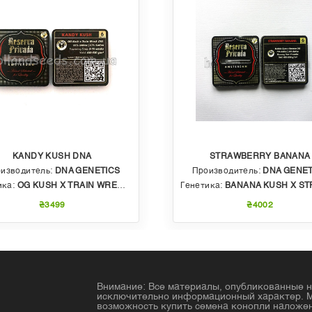
KANDY KUSH DNA
STRAWBERRY BANANA
изводитель:
DNA GENETICS
Производитель:
DNA GENET
ика:
OG KUSH X TRAIN WRECK (T4)
Генетика:
BANANA KUSH X STRAWBERRY PHENO OF BU
₴3499
₴4002
Внимание: Все материалы, опубликованные н
исключительно информационный характер. 
возможность купить семена конопли налож