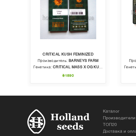
CRITICAL KUSH FEMINIZED
EDS
Производитель:
BARNEYS FARM
Про
 AUTO
Генетика:
CRITICAL MASS X OG KUSH
Генет
₴1890
Каталог
Производители
ТОП20
Доставка и опл