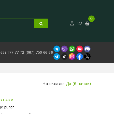
0
063) 177 77 72,
(067) 750 66 66
На складе:
Да (6 пачек)
S FARM
ge punch