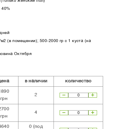
(только женский пол)
а 40%
 дней
м2 (в помещении); 500-2000 гр с 1 куста (на
ловина Октября
цена
в наличии
количество
1890
2
грн
2700
4
грн
4640
0
(под