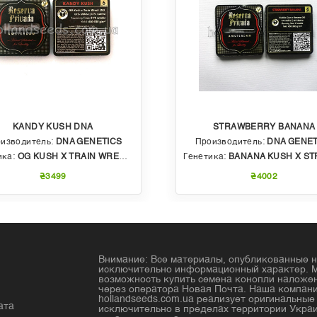
KANDY KUSH DNA
STRAWBERRY BANANA
изводитель:
DNA GENETICS
Производитель:
DNA GENET
ика:
OG KUSH X TRAIN WRECK (T4)
Генетика:
BANANA KUSH X STRAWBERRY PHENO OF BU
₴3499
₴4002
Внимание: Все материалы, опубликованные н
исключительно информационный характер. 
возможность купить семена конопли налож
через оператора Новая Почта. Наша компан
hollandseeds.com.ua реализует оригинальны
ата
исключительно в пределах территории Украи