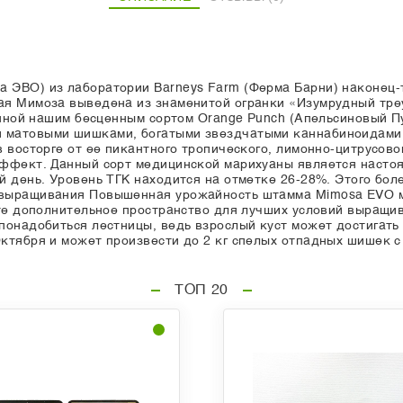
 ЭВО) из лаборатории Barneys Farm (Ферма Барни) наконец-
ая Мимоза выведена из знаменитой огранки «Изумрудный тре
ненной нашим бесценным сортом Orange Punch (Апельсиновый П
 матовыми шишками, богатыми звездчатыми каннабиноидами 
 восторге от ее пикантного тропического, лимонно-цитрусово
эффект. Данный сорт медицинской марихуаны является насто
й день. Уровень ТГК находится на отметке 26-28%. Этого бол
 выращивания Повышенная урожайность штамма Mimosa EVO м
ьте дополнительное пространство для лучших условий выращ
онадобиться лестницы, ведь взрослый куст может достигать в
тября и может произвести до 2 кг спелых отпадных шишек с 
ТОП 20