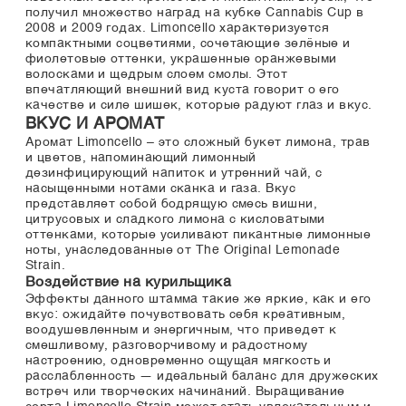
получил множество наград на кубке Cannabis Cup в
2008 и 2009 годах. Limoncello характеризуется
компактными соцветиями, сочетающие зелёные и
фиолетовые оттенки, украшенные оранжевыми
волосками и щедрым слоем смолы. Этот
впечатляющий внешний вид куста говорит о его
качестве и силе шишек, которые радуют глаз и вкус.
ВКУС И АРОМАТ
Аромат Limoncello – это сложный букет лимона, трав
и цветов, напоминающий лимонный
дезинфицирующий напиток и утренний чай, с
насыщенными нотами сканка и газа. Вкус
представляет собой бодрящую смесь вишни,
цитрусовых и сладкого лимона с кисловатыми
оттенками, которые усиливают пикантные лимонные
ноты, унаследованные от The Original Lemonade
Strain.
Воздействие на курильщика
Эффекты данного штамма такие же яркие, как и его
вкус: ожидайте почувствовать себя креативным,
воодушевленным и энергичным, что приведет к
смешливому, разговорчивому и радостному
настроению, одновременно ощущая мягкость и
расслабленность — идеальный баланс для дружеских
встреч или творческих начинаний. Выращивание