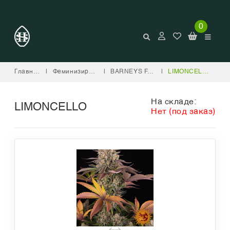
0
Главная
|
Феминизированные
|
BARNEYS FARM
|
LIMONCELLO
На складе:
LIMONCELLO
Нет (под заказ)