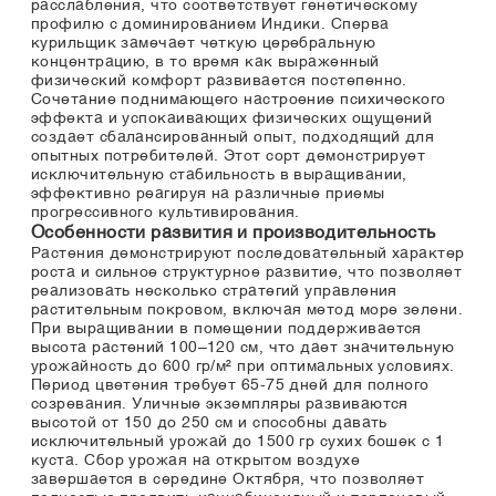
расслабления, что соответствует генетическому
профилю с доминированием Индики. Сперва
курильщик замечает четкую церебральную
концентрацию, в то время как выраженный
физический комфорт развивается постепенно.
Сочетание поднимающего настроение психического
эффекта и успокаивающих физических ощущений
создает сбалансированный опыт, подходящий для
опытных потребителей. Этот сорт демонстрирует
исключительную стабильность в выращивании,
эффективно реагируя на различные приемы
прогрессивного культивирования.
Особенности развития и производительность
Растения демонстрируют последовательный характер
роста и сильное структурное развитие, что позволяет
реализовать несколько стратегий управления
растительным покровом, включая метод море зелени.
При выращивании в помещении поддерживается
высота растений 100–120 см, что дает значительную
урожайность до 600 гр/м² при оптимальных условиях.
Период цветения требует 65-75 дней для полного
созревания. Уличные экземпляры развиваются
высотой от 150 до 250 см и способны давать
исключительный урожай до 1500 гр сухих бошек с 1
куста. Сбор урожая на открытом воздухе
завершается в середине Октября, что позволяет