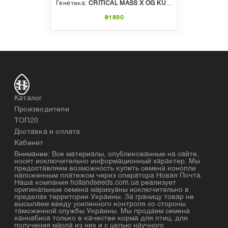
Генетика:
CRITICAL MASS X OG KUSH
₴1890
Каталог
Производители
ТОП20
Доставка и оплата
Кабинет
Внимание: Все материалы, опубликованные на сайте,
носят исключительно информационный характер. Мы
предоставляем возможность купить семена конопли
наложенным платежом через оператора Новая Почта.
Наша компания hollandseeds.com.ua реализует
оригинальные семена марихуаны исключительно в
пределах территории Украины. За границу товар не
высылаем ввиду усиленного контроля со стороны
таможенной службы Украины. Мы продаем семена
каннабиса только в качестве корма для птиц, для
получения масла из них и с целью научного