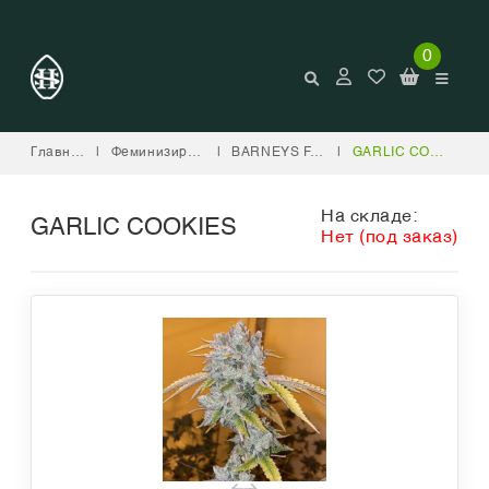
0
Главная
|
Феминизированные
|
BARNEYS FARM
|
GARLIC COOKIES
На складе:
GARLIC COOKIES
Нет (под заказ)