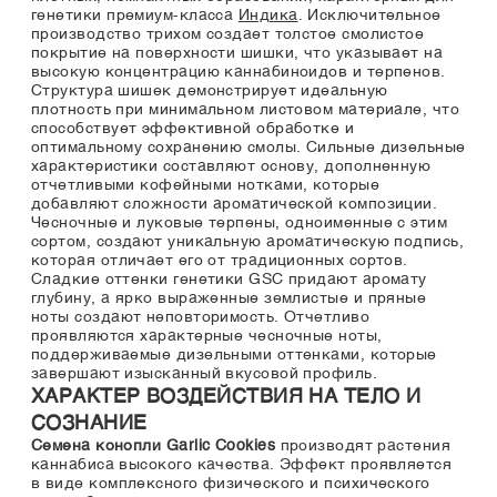
генетики премиум-класса
Индика
. Исключительное
производство трихом создает толстое смолистое
покрытие на поверхности шишки, что указывает на
высокую концентрацию каннабиноидов и терпенов.
Структура шишек демонстрирует идеальную
плотность при минимальном листовом материале, что
способствует эффективной обработке и
оптимальному сохранению смолы. Сильные дизельные
характеристики составляют основу, дополненную
отчетливыми кофейными нотками, которые
добавляют сложности ароматической композиции.
Чесночные и луковые терпены, одноименные с этим
сортом, создают уникальную ароматическую подпись,
которая отличает его от традиционных сортов.
Сладкие оттенки генетики GSC придают аромату
глубину, а ярко выраженные землистые и пряные
ноты создают неповторимость. Отчетливо
проявляются характерные чесночные ноты,
поддерживаемые дизельными оттенками, которые
завершают изысканный вкусовой профиль.
ХАРАКТЕР ВОЗДЕЙСТВИЯ НА ТЕЛО И
СОЗНАНИЕ
Cемена конопли Garlic Cookies
производят растения
каннабиса высокого качества. Эффект проявляется
в виде комплексного физического и психического