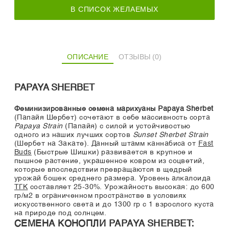
В СПИСОК ЖЕЛАЕМЫХ
ОПИСАНИЕ
ОТЗЫВЫ (0)
PAPAYA SHERBET
Феминизированные семена марихуаны Papaya Sherbet
(Папайя Шербет) сочетают в себе массивность сорта
Papaya Strain
(Папайя) с силой и устойчивостью
одного из наших лучших сортов
Sunset Sherbet Strain
(Шербет на Закате). Данный штамм каннабиса от
Fast
Buds
(Быстрые Шишки) развивается в крупное и
пышное растение, украшенное ковром из соцветий,
которые впоследствии превращаются в щедрый
урожай бошек среднего размера. Уровень алкалоида
ТГК
составляет 25-30%. Урожайность высокая: до 600
гр/м2 в ограниченном пространстве в условиях
искусственного света и до 1300 гр с 1 взрослого куста
на природе под солнцем.
СЕМЕНА КОНОПЛИ PAPAYA SHERBET: