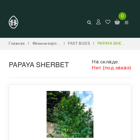
0
Главная
|
Феминизированные
|
FAST BUDS
|
PAPAYA SHERBET
На складе:
PAPAYA SHERBET
Нет (под заказ)