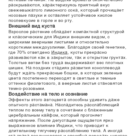
нотками печенья. На выдохе ароматы окончательно
раскрываются, характеризуясь приятный вкус
свежевыжатого лимонного сока, который прочищает
носовые пазухи и оставляет устойчивое кислое
послевкусие в горле и во рту.
Внешний вид куста
Взрослое растение обладает компактной структурой
и классическим для Индики внешним видом, с
широкими веерными листьями и относительно
короткими междоузлиями. Благодаря своей генетике,
где 70% ответдено
Индика
, кусты прекрасно
развиваются как в закрытом, так и открытом грунтах.
Толстые ветви без труда выдерживают вес плотных
шишек. На поздних стадиях развития коноплевода
будут ждать прекрасные бошки, в которых зеленые
цвета постепенно переходят в светлые и темные
оттенки фиолетового, а веерные листья становятся
темно-розовыми.
Воздействие на тело и сознание
Эффекты этого автоцвета способны удивить даже
опытного растамана. Насладитесь расслабляющий
теплом по всему телу в сочетании с блаженным
церебральным кайфом, который прогоняет
напряжение. После дегустации ощущается ярко
выраженное влияние Индики, что приводит к
длительному тягучему расслаблению тела. А иногда