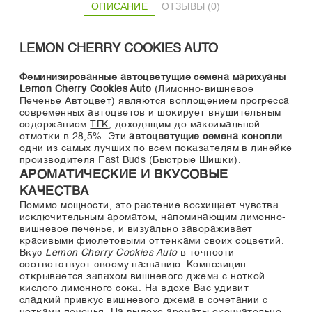
ОПИСАНИЕ
ОТЗЫВЫ (0)
LEMON CHERRY COOKIES AUTO
Феминизированные автоцветущие семена марихуаны
Lemon Cherry Cookies Auto
(Лимонно-вишневое
Печенье Автоцвет) являются воплощением прогресса
современных автоцветов и шокирует внушительным
содержанием
ТГК
, доходящим до максимальной
отметки в 28,5%. Эти
автоцветущие семена конопли
одни из самых лучших по всем показателям в линейке
производителя
Fast Buds
(Быстрые Шишки).
АРОМАТИЧЕСКИЕ И ВКУСОВЫЕ
КАЧЕСТВА
Помимо мощности, это растение восхищает чувства
исключительным ароматом, напоминающим лимонно-
вишневое печенье, и визуально завораживает
красивыми фиолетовыми оттенками своих соцветий.
Вкус
Lemon Cherry Cookies Auto
в точности
соответствует своему названию. Композиция
открывается запахом вишневого джема с ноткой
кислого лимонного сока. На вдохе Вас удивит
сладкий привкус вишневого джема в сочетании с