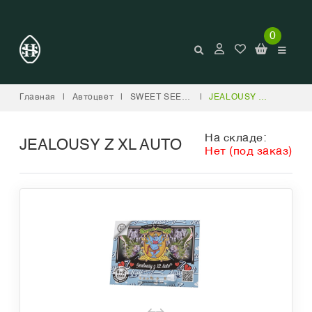
0
Главная
|
Автоцвет
|
SWEET SEEDS
|
JEALOUSY Z XL AUTO
На складе:
JEALOUSY Z XL AUTO
Нет (под заказ)