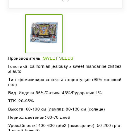
Производитель:
SWEET SEEDS
Генетика: californian jealousy х sweet mandarine zkittlez
xl auto
Тип: феминизированные автоцветущие (99% женский
пол)
Вид: Индика 56%/Сатива 43%/Рудералис 1%
ТГК: 20-25%
Высота: 60-100 см (лампа); 80-130 см (солнце)
Период цветения: 60-70 дней
Урожайность: 400-600 гр/м2 (помещение); 50-200 гр с
1 куста (улица)