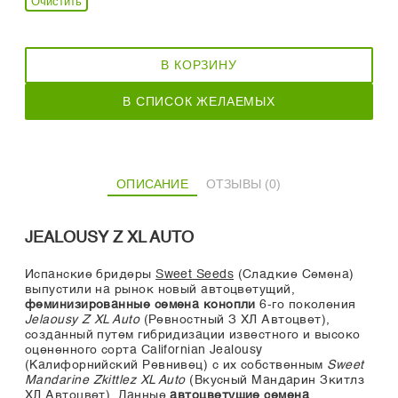
Очистить
В КОРЗИНУ
В СПИСОК ЖЕЛАЕМЫХ
ОПИСАНИЕ
ОТЗЫВЫ (0)
JEALOUSY Z XL AUTO
Испанские бридеры
Sweet Seeds
(Сладкие Семена)
выпустили на рынок новый автоцветущий,
феминизированные семена конопли
6-го поколения
Jelaousy Z XL Auto
(Ревностный З ХЛ Автоцвет),
созданный путем гибридизации известного и высоко
оцененного сорта Californian Jealousy
(Калифорнийский Ревнивец) с их собственным
Sweet
Mandarine Zkittlez XL Auto
(Вкусный Мандарин Зкитлз
ХЛ Автоцвет). Данные
автоцветущие семена