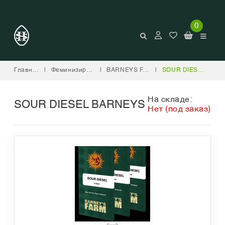
0
Главная
|
Феминизированные
|
BARNEYS FARM
|
SOUR DIESEL BARNEYS
На складе:
SOUR DIESEL BARNEYS
Нет (под заказ)