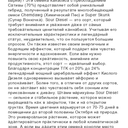
Барни)? Эти семена канабиса с преобладанием
Сативы (70%) представляет собой уникальный
гибрид, полученный в результате многообещающей
смеси Chemdawg (Химический Пес) и Super Skunk
(Супер Вонючка). Sour Diesel — это сорт, который
требует внимания и уважения даже от самых
требовательных ценителей каннабиса. Учитывая его
исключительные характеристики и легендарный
статус, неудивительно, что он пользуется большим
спросом. Он также известен своим энергичным и
бодрящим эффектом, который подарит вам чувство
энергичности и вдохновения. Если вам нужно
повысить свою креативность, внимание или
продуктивность, этот сорт — идеальный выбор.
Благодаря концентрации ТГК от 20% до 24%
легендарный мощный церебральный эффект Кислого
Дизеля одновременно вызывает эйфорию и
успокаивает. Более того, в отличие от других сортов,
он не заставит вас чувствовать себя сонным или
прикованным к дивану. Штамм марихуаны Sour Diesel
— сильное и стабильное растение, которое можно
выращивать как в закрытом, так и на открытом
грунтах. Время цветения варьируется от 70-75 дней в
помещении до второй половины Октября на природе.
Это универсальное растение, которое может
адаптироваться практически в любой климатической
зоне. А если вы дадите этим семена конопли место