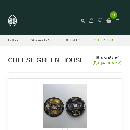
0
Главная
|
Феминизированные
|
GREEN HOUSE SEED COMPANY
|
CHEESE GREEN HOUSE
На складе:
CHEESE GREEN HOUSE
Да (4 пачек)