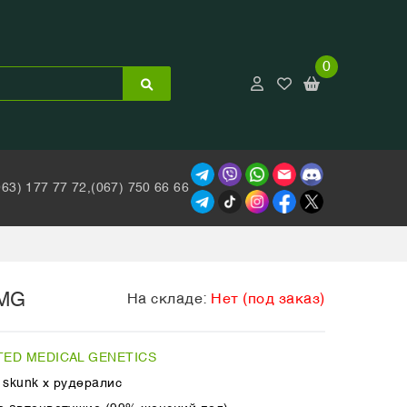
0
063) 177 77 72,
(067) 750 66 66
MG
На складе:
Нет (под заказ)
TED MEDICAL GENETICS
 skunk х рудералис