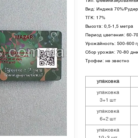
Тип: феминизированные
Вид: Индика 70%/Руде
ТГК: 17%
Высота: 0,5-1,5 метра
Период цветения: 60-7
Урожайность: 500-600 гр
Сбор урожая: 70-80 дн
Трофеи: не звестно
упаковка
упаковка
3+1 шт
упаковка
6+2 шт
упаковка
10+3 шт