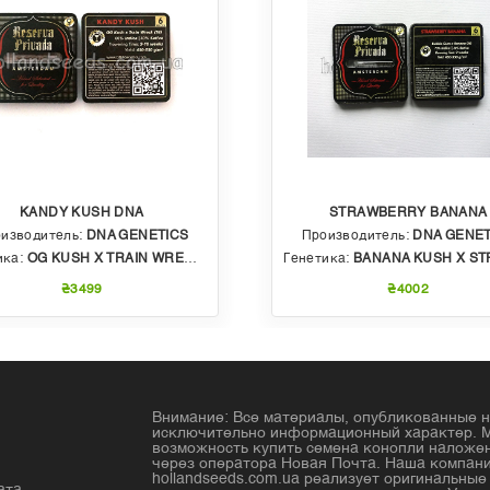
KANDY KUSH DNA
STRAWBERRY BANANA
изводитель:
DNA GENETICS
Производитель:
DNA GENET
ика:
OG KUSH X TRAIN WRECK (T4)
Генетика:
BANANA KUSH X STRAWBERRY PHENO OF BU
₴3499
₴4002
Внимание: Все материалы, опубликованные н
исключительно информационный характер. 
возможность купить семена конопли налож
через оператора Новая Почта. Наша компан
hollandseeds.com.ua реализует оригинальны
ата