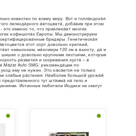
ьно известен по всему миру. Вот и голландская
того легендарного автоцвета, добавив при этом
 это именно то, что привлекает многих
многих кофешопах Европы. Мы демонстрируем
т сертифицированные бридеры. Генетическая
 автоцветов этот сорт довольно крепкий,
тает невысоким, максимум 120 см в высоту, да и
х шишек с довольно крупными листьями, которые
орость развития и созревания куста – в
са Mazar Auto SMG: рекомендации по
уход ему не нужен. Это касается не только
лее слабые растения. Наиболее большой урожай
 представленного тут штамма на тело и
щениями. Истинные любители Индики не смогут