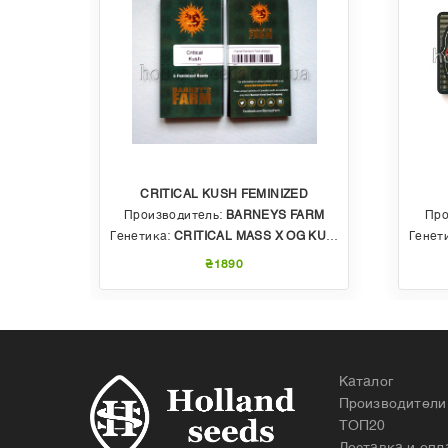
CRITICAL KUSH FEMINIZED
EDS
Производитель:
BARNEYS FARM
Про
 AUTO
Генетика:
CRITICAL MASS X OG KUSH
Генет
₴1890
Каталог
Производители
ТОП20
Доставка и опл