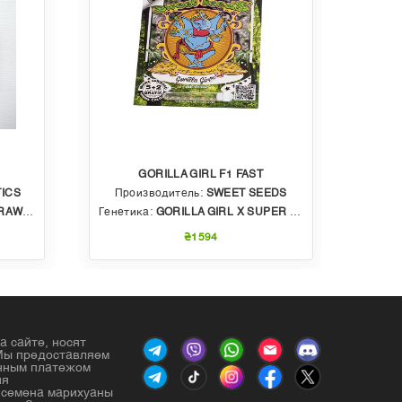
GORILLA GIRL F1 FAST
ICS
Производитель:
SWEET SEEDS
Пр
BBLE GUM
Генетика:
GORILLA GIRL X SUPER STRONG X SWEET GELATO AUTO
Генет
₴1594
а сайте, носят
Мы предоставляем
енным платежом
ия
е семена марихуаны