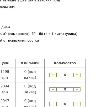
 автоцветущие (99% женский пол)
ралис 30%
0 дней
/м2 (помещение); 50-150 гр с 1 куста (улица)
ей от появления ростка
цена
в наличии
количество
1199
0
(под
грн
заказ)
2094
0
(под
грн
заказ)
2947
0
(под
грн
заказ)