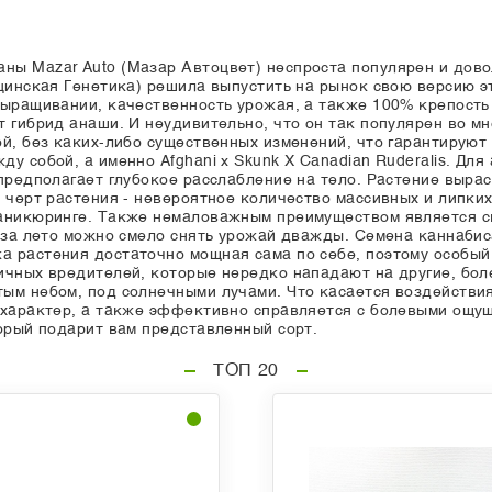
ы Mazar Auto (Мазар Автоцвет) неспроста популярен и довол
цинская Генетика) решила выпустить на рынок свою версию э
ыращивании, качественность урожая, а также 100% крепость -
т гибрид анаши. И неудивительно, что он так популярен во 
ой, без каких-либо существенных изменений, что гарантирую
у собой, а именно Afghani x Skunk X Canadian Ruderalis. Для
предполагает глубокое расслабление на тело. Растение вырас
х черт растения - невероятное количество массивных и липки
аникюринге. Также немаловажным преимуществом является ск
о за лето можно смело снять урожай дважды. Семена каннаби
 растения достаточно мощная сама по себе, поэтому особый 
ичных вредителей, которые нередко нападают на другие, бо
ым небом, под солнечными лучами. Что касается воздействия
 характер, а также эффективно справляется с болевыми ощу
торый подарит вам представленный сорт.
ТОП 20