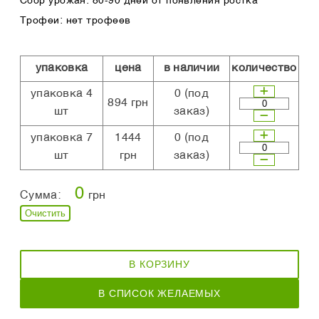
Сбор урожая: 80-90 дней от появления ростка
Трофеи: нет трофеев
упаковка
цена
в наличии
количество
упаковка 4
0
(под
894 грн
шт
заказ)
упаковка 7
1444
0
(под
шт
грн
заказ)
0
Сумма:
грн
Очистить
В КОРЗИНУ
В СПИСОК ЖЕЛАЕМЫХ