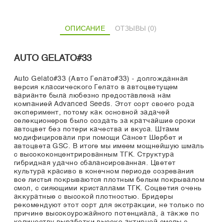
ОПИСАНИЕ
ОТЗЫВЫ (0)
AUTO GELATO#33
Auto Gelato#33 (Авто Гелато#33) - долгожданная
версия классического Гелато в автоцветущем
варианте была любезно предоставлена нам
компанией Advanced Seeds. Этот сорт своего рода
эксперимент, потому как основной задачей
селекционеров было создать за кратчайшие сроки
автоцвет без потери качества и вкуса. Штамм
модифицировали при помощи Сансет Шербет и
автоцвета GSC. В итоге мы имеем мощнейшую шмаль
с высококонцентрированным ТГК. Структура
гибридная удачно сбалансированная. Цветет
культура красиво в конечном периоде созревания
все листья покрываются плотным белым покрывалом
смол, с сияющими кристаллами ТГК. Соцветия очень
аккуратные с высокой плотностью. Бридеры
рекомендуют этот сорт для экстракции, не только по
причине высокоурожайного потенциала, а также по
количеству выработки высоко активной смолы с