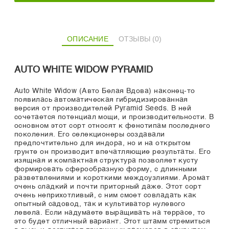
ОПИСАНИЕ
ОТЗЫВЫ (0)
AUTO WHITE WIDOW PYRAMID
Auto White Widow (Авто Белая Вдова) наконец-то
появилась автоматическая гибридизированная
версия от производителей Pyramid Seeds. В ней
сочетается потенциал мощи, и производительности. В
основном этот сорт относят к фенотипам последнего
поколения. Его селекционеры создавали
предпочтительно для индора, но и на открытом
грунте он производит впечатляющие результаты. Его
изящная и компактная структура позволяет кусту
формировать сферообразную форму, с длинными
разветвлениями и короткими междоузлиями. Аромат
очень сладкий и почти приторный даже. Этот сорт
очень неприхотливый, с ним смоет совладать как
опытный садовод, так и культиватор нулевого
левела. Если надумаете выращивать на террасе, то
это будет отличный вариант. Этот штамм стремиться