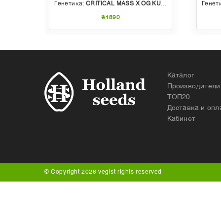
 AUTO
Генетика:
CRITICAL MASS X OG KUSH
Генет
₴1890
Каталог
Производители
ТОП20
Доставка и опл
Кабинет
© Copyright 2026 vegist rights reserved