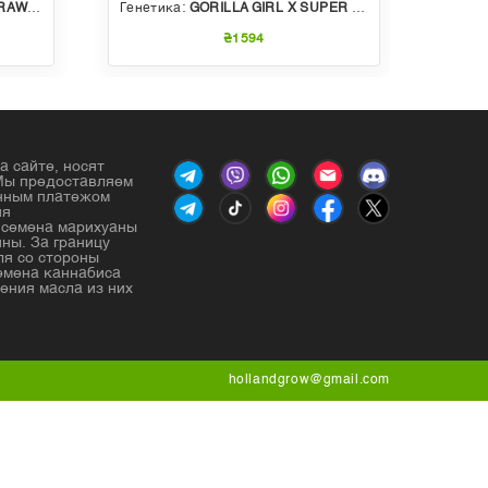
BBLE GUM
Генетика:
GORILLA GIRL X SUPER STRONG X SWEET GELATO AUTO
Генет
₴1594
а сайте, носят
Мы предоставляем
енным платежом
ия
е семена марихуаны
ны. За границу
ля со стороны
емена каннабиса
ения масла из них
hollandgrow@gmail.com