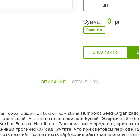
шт
0
Сумма:
грн
Очистить
В КОРЗИНУ
ОПИСАНИЕ
ОТЗЫВЫ (0)
 интереснейший штамм от компании Humboldt Seed Organization
авляющей. Его оценят все ценители Кушей. Энергичный гибр
Kush и Emerald Headband. Растение выше среднего, проявляе
енный тропический сад. Учтите, что при световом периоде 12
 есть высокая вероятность заражения растения плесенью или