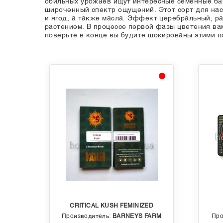
обильных урожаев ищут интересные семенные бан
широченный спектр ощущений. Этот сорт для нас
и ягод, а также масла. Эффект церебральный, р
растением. В процессе первой фазы цветения вам
поверьте в конце вы будите шокированы этими 
CRITICAL KUSH FEMINIZED
EDS
Производитель:
BARNEYS FARM
Про