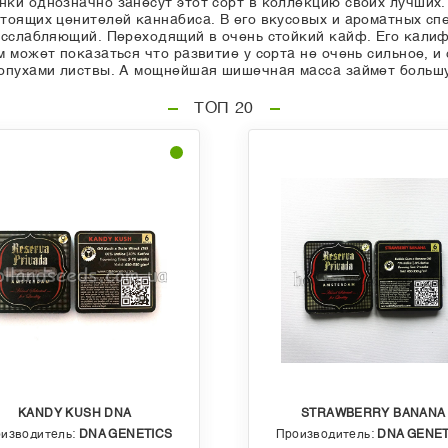
ки однозначно занесут этот сорт в коллекцию своих лучших. 
тоящих ценителей каннабиса. В его вкусовых и ароматных сп
асслабляющий. Переходящий в очень стойкий кайф. Его кали
 может показаться что развитие у сорта не очень сильное, и 
лопухами листвы. А мощнейшая шишечная масса займет большу
ТОП 20
KANDY KUSH DNA
STRAWBERRY BANANA
изводитель:
DNA GENETICS
Производитель:
DNA GENET