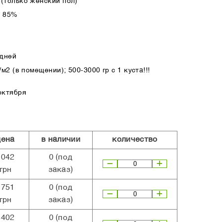
(только женский пол)
а 85%
 дней
м2 (в помещении); 500-3000 гр с 1 куста!!!
октября
цена
в наличии
количество
1042
0
(под
грн
заказ)
1751
0
(под
грн
заказ)
3402
0
(под