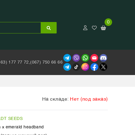
0
063) 177 77 72,
(067) 750 66 66
На складе:
Нет (под заказ)
DT SEEDS
h x emerald headband