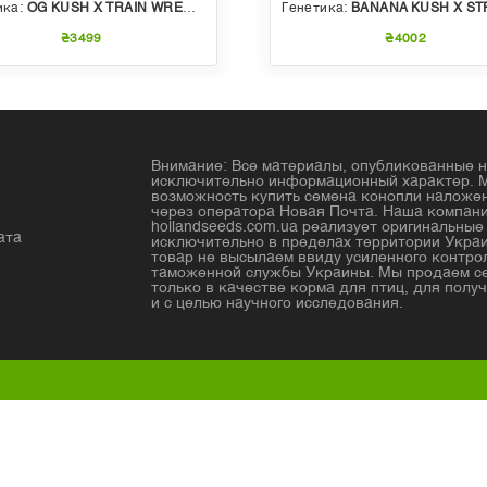
ика:
OG KUSH X TRAIN WRECK (T4)
Генетика:
BANANA KUSH X STRAWBERRY PHENO OF BU
₴3499
₴4002
Внимание: Все материалы, опубликованные н
исключительно информационный характер. 
возможность купить семена конопли налож
через оператора Новая Почта. Наша компан
hollandseeds.com.ua реализует оригинальны
ата
исключительно в пределах территории Украи
товар не высылаем ввиду усиленного контро
таможенной службы Украины. Мы продаем с
только в качестве корма для птиц, для получ
и с целью научного исследования.