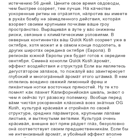
истечению 56 дней. Цените свое время садоводы,
чем быстрее созреет, тем лучше. На качестве
ускоренные ритмы не отразятся, напротив вы имеете
в руках бомбу не замедленного действия, которая
взорвет своими крупными почками ваше гроу
пространство. Выращивая в ауте у вас снижены
риски, связные с климатическими условиями. В
северных континентах ваш Quick Kush созреет уже в
октябре, хотя может и в самом конце подоспеть, в
других широтах середина октября (Европа). В
регионах южной Европы уже будет готов к середине
сентября. Семена конопли Quick Kush:аромат,
эффект воздействия и структура Если вы являетесь
дегустатором запахов, то пожалуй вас заинтересует
глубокий и многогранный аромат этого штамма. В нем
сплелись воедино свежий лимонный фреш и
пикантные нотки восточных пряностей. Ну те кто
помнят как пахнет Калифорнийская шмаль, знают о
чем я сейчас тут развожу полемику. Вообще перед
вами чистая ускоренная классика всех знатных OG
Kush, культура красивая и стройная по своей
структуре, средних параметров, крупными лапами
листьев, и вытянутыми ветвями. Культура очень
красивая, внешне вот прям радует глаз, безусловно
она соответствует своим предшественникам. Если бы
не интенсивный аромат, и убойный эффект вполне