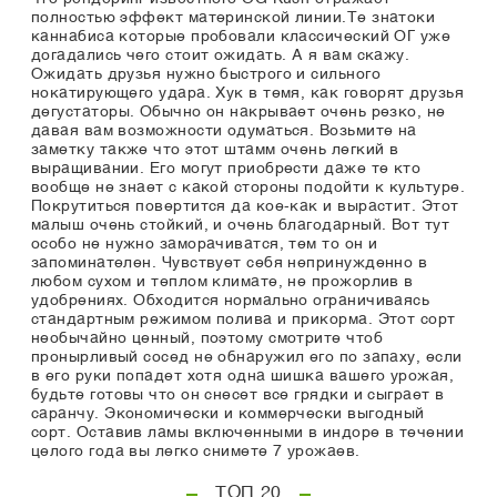
полностью эффект материнской линии.Те знатоки
каннабиса которые пробовали классический ОГ уже
догадались чего стоит ожидать. А я вам скажу.
Ожидать друзья нужно быстрого и сильного
нокатирующего удара. Хук в темя, как говорят друзья
дегустаторы. Обычно он накрывает очень резко, не
давая вам возможности одуматься. Возьмите на
заметку также что этот штамм очень легкий в
выращивании. Его могут приобрести даже те кто
вообще не знает с какой стороны подойти к культуре.
Покрутиться повертится да кое-как и вырастит. Этот
малыш очень стойкий, и очень благодарный. Вот тут
особо не нужно заморачиватся, тем то он и
запоминателен. Чувствует себя непринужденно в
любом сухом и теплом климате, не прожорлив в
удобрениях. Обходится нормально ограничиваясь
стандартным режимом полива и прикорма. Этот сорт
необычайно ценный, поэтому смотрите чтоб
пронырливый сосед не обнаружил его по запаху, если
в его руки попадет хотя одна шишка вашего урожая,
будьте готовы что он снесет все грядки и сыграет в
саранчу. Экономически и коммерчески выгодный
сорт. Оставив ламы включенными в индоре в течении
целого года вы легко снимете 7 урожаев.
ТОП 20