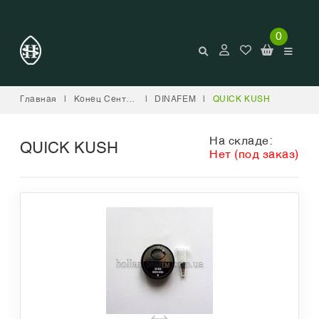
0
Главная
|
Конец Сентября
|
DINAFEM
|
QUICK KUSH
На складе:
QUICK KUSH
Нет (под заказ)