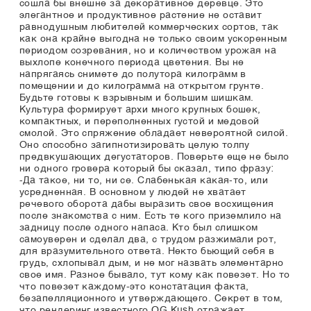
сошла бы внешне за декоративное деревце. Это
элегантное и продуктивное растение не оставит
равнодушным любителей коммерческих сортов, так
как она крайне выгодна не только своим ускоренным
периодом созревания, но и количеством урожая на
выхлопе конечного периода цветения. Вы не
напрягаясь снимете до полутора килограмм в
помещении и до килограмма на открытом грунте.
Будьте готовы к взрывным и большим шишкам.
Культура формирует архи много крупных бошек,
компактных, и переполненных густой и медовой
смолой. Это спряжение обладает невероятной силой.
Оно способно загипнотизировать целую толпу
предвкушающих дегустаторов. Поверьте еще не было
ни одного гровера который бы сказал, типо фразу:
-Да такое, ни то, ни се. Слабенькая какая-то, или
усредненная. В основном у людей не хватает
речевого оборота дабы выразить свое восхищения
после знакомства с ним. Есть те кого приземлило на
задницу после одного напаса. Кто был слишком
самоуверен и сделал два, с трудом разжимали рот,
для вразумительного ответа. Некто бьющий себя в
грудь, схлопывал дым, и не мог назвать элементарно
свое имя. Разное бывало, тут кому как повезет. Но то
что повезет каждому-это констатация факта,
безапелляционного и утверждающего. Секрет в том,
что рендеринг известного OG Kush отражает