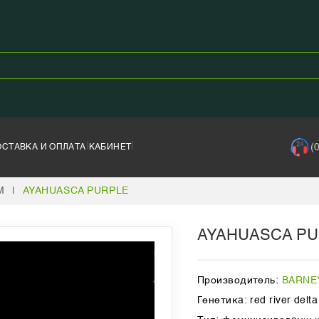
|
|
(
ОСТАВКА И ОПЛАТА
КАБИНЕТ
M
|
AYAHUASCA PURPLE
AYAHUASCA PU
Производитель:
BARNE
Генетика: red river delt