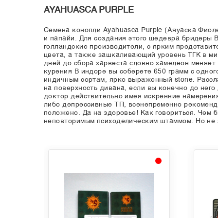
AYAHUASCA PURPLE
Семена конопли Ayahuasca Purple (Аяуаска Фио
и папайи. Для создания этого шедевра бридеры B
голландские производители, с ярким представите
цвета, а также зашкаливающий уровень ТГК в ми
дней до сбора харвеста словно хамелеон меняет
курения В индоре вы соберете 650 грамм с одно
индичным сортам, ярко выраженный stone. Рассла
на поверхность дивана, если вы конечно до него
доктор действительно имея искренние намерения
либо депрессивные ТП, всенепременно рекомендуе
положено. Да на здоровье! Как говориться. Чем 
неповторимым психоделическим штаммом. Но не за