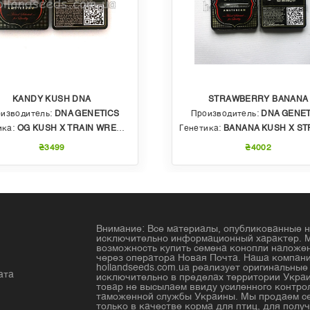
KANDY KUSH DNA
STRAWBERRY BANANA
изводитель:
DNA GENETICS
Производитель:
DNA GENET
ика:
OG KUSH X TRAIN WRECK (T4)
Генетика:
BANANA KUSH X STRAWBERRY PHENO OF BU
₴3499
₴4002
Внимание: Все материалы, опубликованные н
исключительно информационный характер. 
возможность купить семена конопли налож
через оператора Новая Почта. Наша компан
hollandseeds.com.ua реализует оригинальны
ата
исключительно в пределах территории Украи
товар не высылаем ввиду усиленного контро
таможенной службы Украины. Мы продаем с
только в качестве корма для птиц, для получ