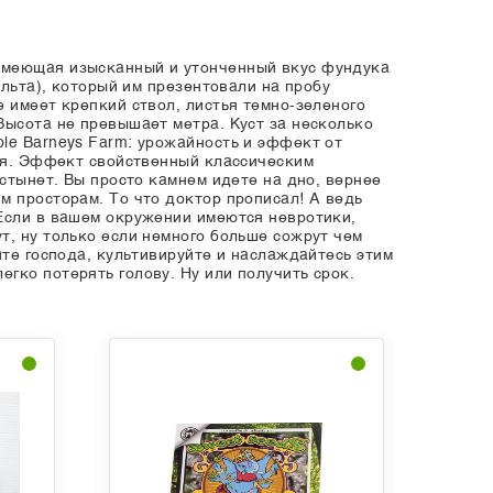
 имеющая изысканный и утонченный вкус фундука
ельта), который им презентовали на пробу
 имеет крепкий ствол, листья темно-зеленого
Высота не превышает метра. Куст за несколько
le Barneys Farm: урожайность и эффект от
бря. Эффект свойственный классическим
 стынет. Вы просто камнем идете на дно, вернее
м просторам. То что доктор прописал! А ведь
 Если в вашем окружении имеются невротики,
т, ну только если немного больше сожрут чем
йте господа, культивируйте и наслаждайтесь этим
гко потерять голову. Ну или получить срок.