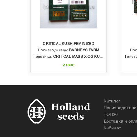
CRITICAL KUSH FEMINIZED
EDS
Производитель:
BARNEYS FARM
Про
 AUTO
Генетика:
CRITICAL MASS X OG KUSH
Генет
₴1890
Каталог
Производители
ТОП20
Доставка и опл
Кабинет