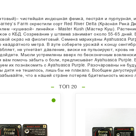
летовый)– чистейшая индюшная фемка, пестрая и пурпурная,
arney`s Farm скрестили сорт Red River Delta (Красная Река Д
лем «кушевой» линейки - Master Kush (Мастер Куш). Растение
ксе с КБД. Созревание у штамма занимает около 55-65 дней. 
 свой окрас на фиолетовый. Семена марихуаны Ayahuasca Purp
го квадратного метра. В ауте соберете урожай к концу сентя
бляет, не угнетает давление, виски не пульсируют, кровь не
 дойдете. Мысли устремлены вверх по бесконечным вселенски
 вам помочь забыть о боли, предписывает Ayahuasca Purple.
м их познакомить с Ayahuasca Purple. Разочарованы не буду
бы дитя не тешилось, лишь бы не плакало. Вообщем дегустиру
бывайте, что в нашей стране потеряв бдительность можно ле
ТОП 20