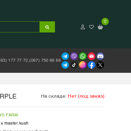
0
063) 177 77 72,
(067) 750 66 66
RPLE
На складе:
Нет (под заказ)
YS FARM
a x master kush