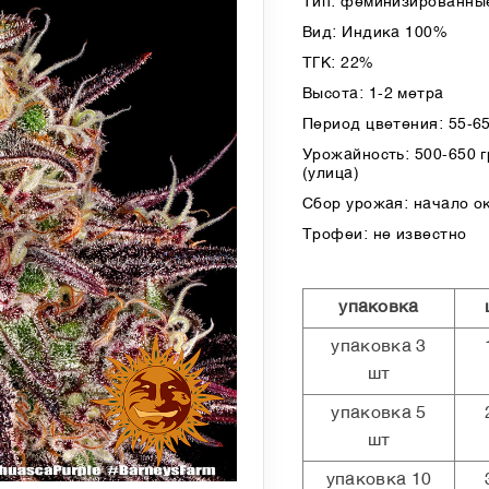
Тип: феминизированные
Вид: Индика 100%
ТГК: 22%
Высота: 1-2 метра
Период цветения: 55-6
Урожайность: 500-650 гр
(улица)
Сбор урожая: начало о
Трофеи: не известно
упаковка
упаковка 3
шт
упаковка 5
шт
упаковка 10