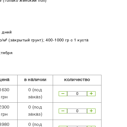
 (только женский пол)
5 дней
/м² (закрытый грунт); 400-1000 гр с 1 куста
ктября
цена
в наличии
количество
1630
0
(под
грн
заказ)
2300
0
(под
грн
заказ)
3980
0
(под