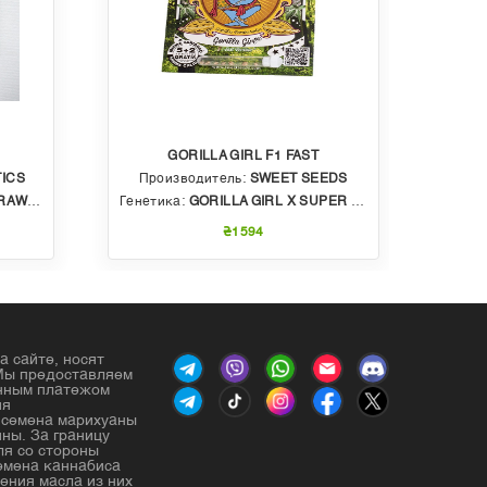
GORILLA GIRL F1 FAST
ICS
Производитель:
SWEET SEEDS
Пр
BBLE GUM
Генетика:
GORILLA GIRL X SUPER STRONG X SWEET GELATO AUTO
Генет
₴1594
а сайте, носят
Мы предоставляем
енным платежом
ия
е семена марихуаны
ны. За границу
ля со стороны
емена каннабиса
ения масла из них