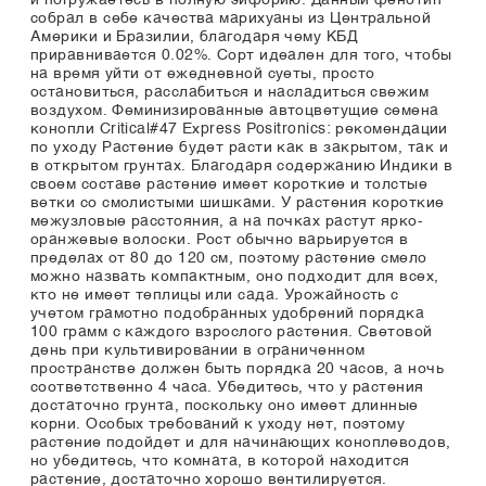
и погружаетесь в полную эйфорию. Данный фенотип
собрал в себе качества марихуаны из Центральной
Америки и Бразилии, благодаря чему КБД
приравнивается 0.02%. Сорт идеален для того, чтобы
на время уйти от ежедневной суеты, просто
остановиться, расслабиться и насладиться свежим
воздухом. Феминизированные автоцветущие семена
конопли Critical#47 Express Positronics: рекомендации
по уходу Растение будет расти как в закрытом, так и
в открытом грунтах. Благодаря содержанию Индики в
своем составе растение имеет короткие и толстые
ветки со смолистыми шишками. У растения короткие
межузловые расстояния, а на почках растут ярко-
оранжевые волоски. Рост обычно варьируется в
пределах от 80 до 120 см, поэтому растение смело
можно назвать компактным, оно подходит для всех,
кто не имеет теплицы или сада. Урожайность с
учетом грамотно подобранных удобрений порядка
100 грамм с каждого взрослого растения. Световой
день при культивировании в ограниченном
пространстве должен быть порядка 20 часов, а ночь
соответственно 4 часа. Убедитесь, что у растения
достаточно грунта, поскольку оно имеет длинные
корни. Особых требований к уходу нет, поэтому
растение подойдет и для начинающих коноплеводов,
но убедитесь, что комната, в которой находится
растение, достаточно хорошо вентилируется.