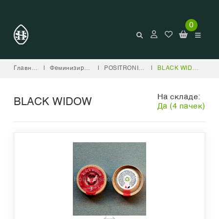
0
Главная
|
Феминизированные
|
POSITRONICS
|
BLACK WIDOW
На складе:
BLACK WIDOW
Да (4 пачек)