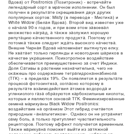
Вдова) от Positronics (Позитроник) - встречайте
легендарный сорт в мрачном исполнении. Он был
получен в результате скрещивания двух других
популярных сортов: Misty (в переводе - Мистика) и
White Widow (Белая Вдова). Второй вид известен уже
с начала 90-х годов, и при всем этом завоевал
множество наград, а также заслужил хорошую
репутацию качественного продукта. Поэтому от
потомка также следует ждать высокого качества.
Внешне Черная Вдова напоминает вытянутую елку.
Не хватает только гирлянды и новогодних шариков в
качестве украшения. Психотропное воздействие
обеспечивается преимущественно за счет Индики.
Доля Cативы в растении незначительна, чего не
скажешь про содержание тетрагидроканнабинола
(ТГК) – в пределах 19%. Он появляется в результате
процесса фотосинтеза, согласно которому в
результате взаимодействия атомов водорода и
углекислого газа образуются карбоксильные кислоты,
которые и являются основой ТГК. Феминизированные
семена марихуаны Black Widow Positronics:
воздействие на организм Этот гибрид считается
природным «анальгетиком». Однако он не устраняет
саму боль, а только притупляет чувствительность
рецепторов. Поэтому эффект получается временным.
Также марихуана поможет выйти из затяжной