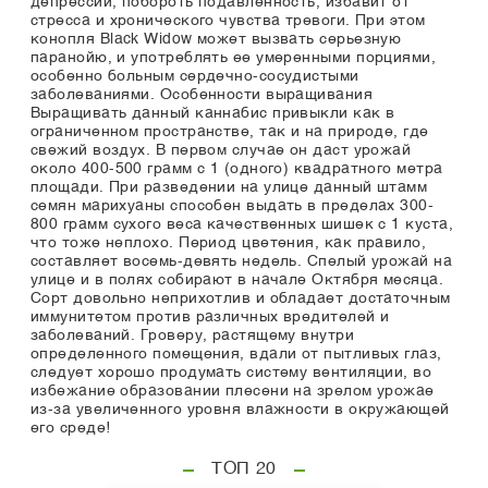
депрессии, побороть подавленность, избавит от
стресса и хронического чувства тревоги. При этом
конопля Black Widow может вызвать серьезную
паранойю, и употреблять ее умеренными порциями,
особенно больным сердечно-сосудистыми
заболеваниями. Особенности выращивания
Выращивать данный каннабис привыкли как в
ограниченном пространстве, так и на природе, где
свежий воздух. В первом случае он даст урожай
около 400-500 грамм с 1 (одного) квадратного метра
площади. При разведении на улице данный штамм
семян марихуаны способен выдать в пределах 300-
800 грамм сухого веса качественных шишек с 1 куста,
что тоже неплохо. Период цветения, как правило,
составляет восемь-девять недель. Спелый урожай на
улице и в полях собирают в начале Октября месяца.
Сорт довольно неприхотлив и обладает достаточным
иммунитетом против различных вредителей и
заболеваний. Гроверу, растящему внутри
определенного помещения, вдали от пытливых глаз,
следует хорошо продумать систему вентиляции, во
избежание образовании плесени на зрелом урожае
из-за увеличенного уровня влажности в окружающей
его среде!
ТОП 20