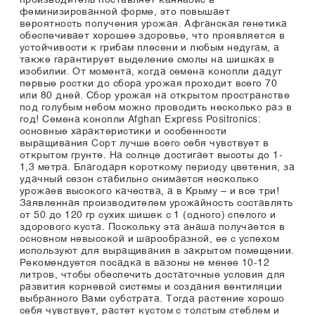
производитель поставляет каннабис в
феминизированной форме, это повышает
вероятность получения урожая. Афганская генетика
обеспечивает хорошее здоровье, что проявляется в
устойчивости к грибам плесени и любым недугам, а
также гарантирует выделение смолы на шишках в
изобилии. От момента, когда семена конопли дадут
первые ростки до сбора урожая проходит всего 70
или 80 дней. Сбор урожая на открытом пространстве
под голубым небом можно проводить несколько раз в
год! Семена конопли Afghan Express Positronics:
основные характеристики и особенности
выращивания Сорт лучше всего себя чувствует в
открытом грунте. На солнце достигает высоты до 1-
1,3 метра. Благодаря короткому периоду цветения, за
удачный сезон стабильно снимается несколько
урожаев высокого качества, а в Крыму – и все три!
Заявленная производителем урожайность составлять
от 50 до 120 гр сухих шишек с 1 (одного) спелого и
здорового куста. Поскольку эта анаша получается в
основном невысокой и шарообразной, ее с успехом
используют для выращивания в закрытом помещении.
Рекомендуется посадка в вазоны не менее 10-12
литров, чтобы обеспечить достаточные условия для
развития корневой системы и создания вентиляции
выбранного Вами субстрата. Тогда растение хорошо
себя чувствует, растет кустом с толстым стеблем и