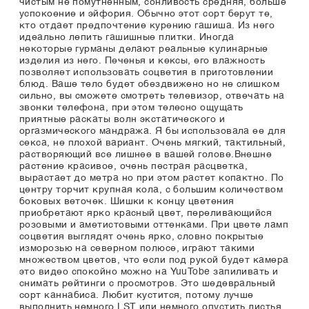
чистым не помутненным, сонливость средняя, больше
успокоение и эйфория. Обычно этот сорт берут те,
кто отдает предпочтение курению гашиша. Из него
идеально лепить гашишные плитки. Иногда
некоторые гурманы делают реальные кулинарные
изделия из него. Печенья и кексы, его влажность
позволяет использовать соцветия в приготовлении
блюд. Ваше тело будет обездвижено но не слишком
сильно, вы сможете смотреть телевизор, отвечать на
звонки телефона, при этом телесно ощущать
приятные раскаты волн экстатического и
оргазмического мандража. Я бы использовала ее для
секса, не плохой вариант. Очень мягкий, тактильный,
растворяющий все лишнее в вашей голове.Внешне
растение красивое, очень пестрая расцветка,
вырастает до метра но при этом растет копактно. По
центру торчит крупная кола, с большим количеством
боковых веточек. Шишки к концу цветения
приобретают ярко красный цвет, переливающийся
розовыми и аметистовыми оттенками. При цвете ламп
соцветия выглядят очень ярко, словно покрытые
изморозью на северном полюсе, играют такими
множеством цветов, что если под рукой будет камера
это видео спокойно можно на YuuTobe запиливать и
снимать рейтинги с просмотров. Это шедевральный
сорт каннабиса. Любит кустится, потому лучше
выполнить немного LST или немного опустить листья,