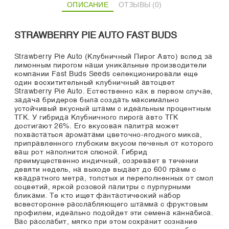
ОПИСАНИЕ
ОТЗЫВЫ (0)
STRAWBERRY PIE AUTO FAST BUDS
Strawberry Pie Auto (Клубничный Пирог Авто) вслед за
лимонным пирогом наши уникальные производители
компании Fast Buds Seeds селекционировали еще
один восхитительный клубничный автоцвет
Strawberry Pie Auto. Естественно как в первом случае,
задача бридеров была создать максимально
устойчивый вкусный штамм с идеальным процентным
ТГК. У гибрида Клубничного пирога авто ТГК
достигают 26%. Его вкусовая палитра может
похвастаться ароматами цветочно-ягодного микса,
приправленного глубоким вкусом печенья от которого
ваш рот наполнится слюной. Гибрид
преимущественно индичный, созревает в течении
девяти недель, на выходе выдает до 600 грамм с
квадратного метра, толстых и переполненных от смол
соцветий, яркой розовой палитры с пурпурными
бликами. Те кто ищет фантастический набор
всвесторонне расслабляющего штамма с фруктовым
профилем, идеально подойдет эти семена каннабиса.
Вас расслабит, мягко при этом сохранит сознание