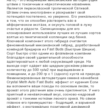
Авто) - это мощнейший мексиканский автоцветущий
штамм с токсичным и наркотическим названием.
Является первоклассной тропической Сативой.
Штамм очень многогранен и раскрывает свой
потенциал постепенно, но уверенно. Его уникальность
в том, что он способен растворить вас в
эйфорическом экстазе, и окунуть головой в лужу
счастья и радости. Селекционеры для его
клонирования использовали лучших из лучших сортов
взятых из генетической коллекции сид-банка.
Ключевой компонент этого гибрида считается
феноменальный мексиканский гибрид, доработанный
командой бридеров из Fast Buds (Быстрые Шишки).
Сорт быстро стал одним из флагманов компании
благодаря своей удивительной способности
адаптироваться к любой окружающей среде. На
выходе сорт одарит вас щедрым урожаем равным
количеству до 500 гр/м2 при выращивании в
помещении, и до 200 гр с 1 (одного) куста на природе.
Феминизированные автоцветущие семена каннабиса
Crystal Meth Auto Fast Buds: эффект от курения Если
вы вспомните ваши походы по сосновым лесам, то
аромат этого растения вам очень приглянется. У него
приятный и ненавязчивый вкус, сосново-кедровый
аромат с тонкими нотками лесного ореха. Но самое
главное его преимущество - бодрящий, и взрывной
эффект, с экстремально позитивной динамикой