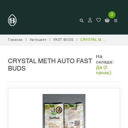
0
Главная
|
Автоцвет
|
FAST BUDS
|
CRYSTAL METH AUTO FAST BUDS
На
CRYSTAL METH AUTO FAST
складе:
Да (2
BUDS
пачек)