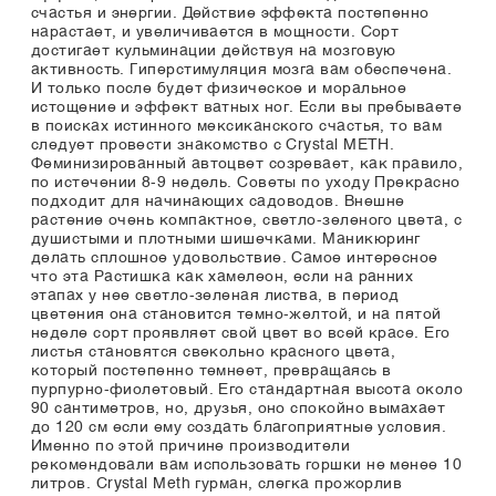
счастья и энергии. Действие эффекта постепенно
нарастает, и увеличивается в мощности. Сорт
достигает кульминации действуя на мозговую
активность. Гиперстимуляция мозга вам обеспечена.
И только после будет физическое и моральное
истощение и эффект ватных ног. Если вы пребываете
в поисках истинного мексиканского счастья, то вам
следует провести знакомство с Crystal METH.
Феминизированный автоцвет созревает, как правило,
по истечении 8-9 недель. Советы по уходу Прекрасно
подходит для начинающих садоводов. Внешне
растение очень компактное, светло-зеленого цвета, с
душистыми и плотными шишечками. Маникюринг
делать сплошное удовольствие. Самое интересное
что эта Растишка как хамелеон, если на ранних
этапах у нее светло-зеленая листва, в период
цветения она становится темно-желтой, и на пятой
неделе сорт проявляет свой цвет во всей красе. Его
листья становятся свекольно красного цвета,
который постепенно темнеет, превращаясь в
пурпурно-фиолетовый. Его стандартная высота около
90 сантиметров, но, друзья, оно спокойно вымахает
до 120 см если ему создать благоприятные условия.
Именно по этой причине производители
рекомендовали вам использовать горшки не менее 10
литров. Crystal Meth гурман, слегка прожорлив