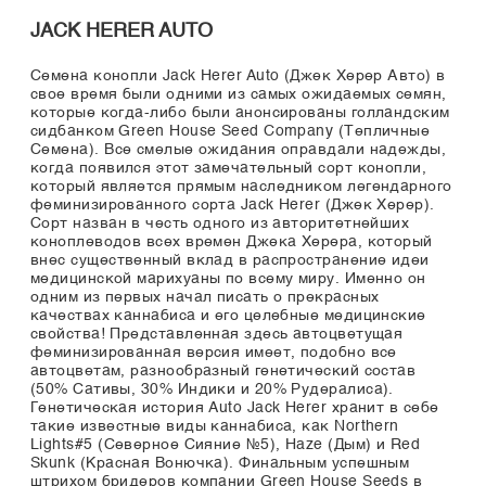
JACK HERER AUTO
Семена конопли Jack Herer Auto (Джек Херер Авто) в
свое время были одними из самых ожидаемых семян,
которые когда-либо были анонсированы голландским
сидбанком Green House Seed Company (Тепличные
Семена). Все смелые ожидания оправдали надежды,
когда появился этот замечательный сорт конопли,
который является прямым наследником легендарного
феминизированного сорта Jack Herer (Джек Херер).
Сорт назван в честь одного из авторитетнейших
коноплеводов всех времен Джека Херера, который
внес существенный вклад в распространение идеи
медицинской марихуаны по всему миру. Именно он
одним из первых начал писать о прекрасных
качествах каннабиса и его целебные медицинские
свойства! Представленная здесь автоцветущая
феминизированная версия имеет, подобно все
автоцветам, разнообразный генетический состав
(50% Сативы, 30% Индики и 20% Рудералиса).
Генетическая история Auto Jack Herer хранит в себе
такие известные виды каннабиса, как Northern
Lights#5 (Северное Сияние №5), Haze (Дым) и Red
Skunk (Красная Вонючка). Финальным успешным
штрихом бридеров компании Green House Seeds в