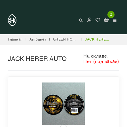
0
Главная
|
Автоцвет
|
GREEN HOUSE SEED COMPANY
|
JACK HERER AUTO
На складе:
JACK HERER AUTO
Нет (под заказ)