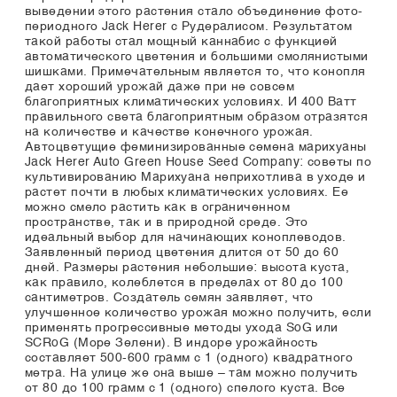
выведении этого растения стало объединение фото-
периодного Jack Herer с Рудералисом. Результатом
такой работы стал мощный каннабис с функцией
автоматического цветения и большими смолянистыми
шишками. Примечательным является то, что конопля
дает хороший урожай даже при не совсем
благоприятных климатических условиях. И 400 Ватт
правильного света благоприятным образом отразятся
на количестве и качестве конечного урожая.
Автоцветущие феминизированные семена марихуаны
Jack Herer Auto Green House Seed Company: советы по
культивированию Марихуана неприхотлива в уходе и
растет почти в любых климатических условиях. Ее
можно смело растить как в ограниченном
пространстве, так и в природной среде. Это
идеальный выбор для начинающих коноплеводов.
Заявленный период цветения длится от 50 до 60
дней. Размеры растения небольшие: высота куста,
как правило, колеблется в пределах от 80 до 100
сантиметров. Создатель семян заявляет, что
улучшенное количество урожая можно получить, если
применять прогрессивные методы ухода SoG или
SCRoG (Море Зелени). В индоре урожайность
составляет 500-600 грамм с 1 (одного) квадратного
метра. На улице же она выше – там можно получить
от 80 до 100 грамм с 1 (одного) спелого куста. Все