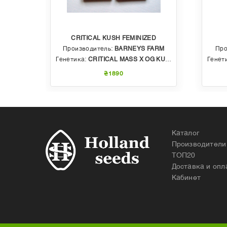
CRITICAL KUSH FEMINIZED
EDS
Производитель:
BARNEYS FARM
Про
 AUTO
Генетика:
CRITICAL MASS X OG KUSH
Генет
₴1890
Каталог
Производители
ТОП20
Доставка и опл
Кабинет