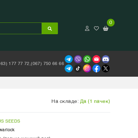
0
063) 177 77 72,
(067) 750 66 66
На складе:
Да (1 пачек)
US SEEDS
warlock