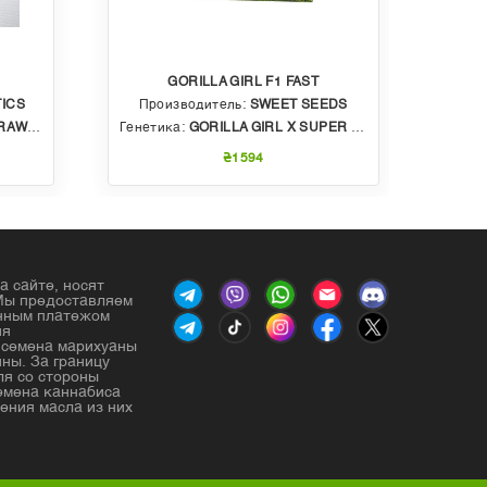
GORILLA GIRL F1 FAST
ICS
Производитель:
SWEET SEEDS
Пр
BBLE GUM
Генетика:
GORILLA GIRL X SUPER STRONG X SWEET GELATO AUTO
Генет
₴1594
а сайте, носят
Мы предоставляем
енным платежом
ия
е семена марихуаны
ны. За границу
ля со стороны
емена каннабиса
ения масла из них