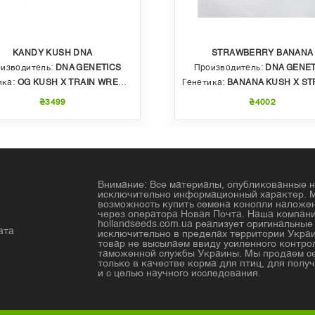
KANDY KUSH DNA
STRAWBERRY BANANA
изводитель:
DNA GENETICS
Производитель:
DNA GENET
ика:
OG KUSH X TRAIN WRECK (T4)
Генетика:
BANANA KUSH X STRAWBERRY PHENO OF BU
₴3499
₴4002
Внимание: Все материалы, опубликованные н
исключительно информационный характер. 
возможность купить семена конопли налож
через оператора Новая Почта. Наша компан
hollandseeds.com.ua реализует оригинальны
ата
исключительно в пределах территории Украи
товар не высылаем ввиду усиленного контро
таможенной службы Украины. Мы продаем с
только в качестве корма для птиц, для получ
и с целью научного исследования.