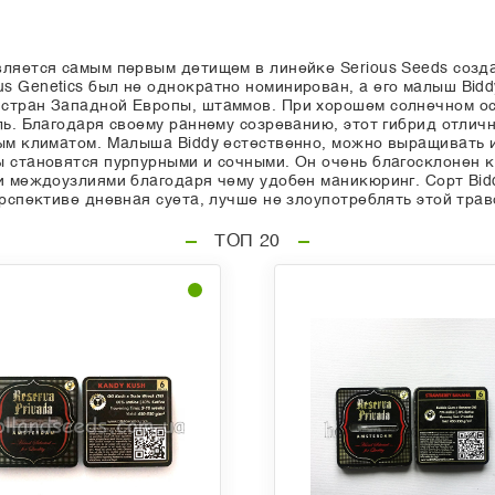
вляется самым первым детищем в линейке Serious Seeds созд
s Genetics был не однократно номинирован, а его малыш Bidd
 стран Западной Европы, штаммов. При хорошем солнечном ос
ель. Благодаря своему раннему созреванию, этот гибрид отли
ным климатом. Малыша Biddy естественно, можно выращивать
ы становятся пурпурными и сочными. Он очень благосклонен 
и междоузлиями благодаря чему удобен маникюринг. Сорт Bidd
ерспективе дневная суета, лучше не злоупотреблять этой трав
ТОП 20