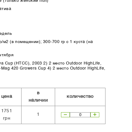
 (только женский пол)
атива
недель
/м2 (в помещении); 300-700 гр с 1 куста (на
нтября
va Cup (HTCC), 2003 2) 2 место Outdoor HighLife,
-Mag 420 Growers Cup 4) 2 место Outdoor HighLife,
в
цена
количество
наличии
1751
1
грн