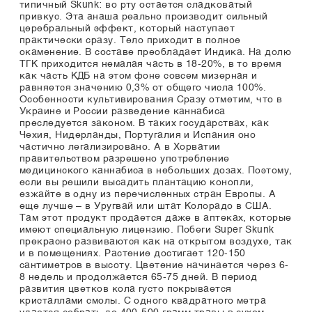
типичный Skunk: во рту остается сладковатый
привкус. Эта анаша реально производит сильный
церебральный эффект, который наступает
практически сразу. Тело приходит в полное
окаменение. В составе преобладает Индика. На долю
ТГК приходится немалая часть в 18-20%, в то время
как часть КДБ на этом фоне совсем мизерная и
равняется значению 0,3% от общего числа 100%.
Особенности культивирования Сразу отметим, что в
Украине и России разведение каннабиса
преследуется законом. В таких государствах, как
Чехия, Нидерланды, Португалия и Испания оно
частично легализировано. А в Хорватии
правительством разрешено употребление
медицинского каннабиса в небольших дозах. Поэтому,
если вы решили высадить плантацию конопли,
езжайте в одну из перечисленных стран Европы. А
еще лучше – в Уругвай или штат Колорадо в США.
Там этот продукт продается даже в аптеках, которые
имеют специальную лицензию. Побеги Super Skunk
прекрасно развиваются как на открытом воздухе, так
и в помещениях. Растение достигает 120-150
сантиметров в высоту. Цветение начинается через 6-
8 недель и продолжается 65-75 дней. В период
развития цветков кола густо покрывается
кристаллами смолы. С одного квадратного метра