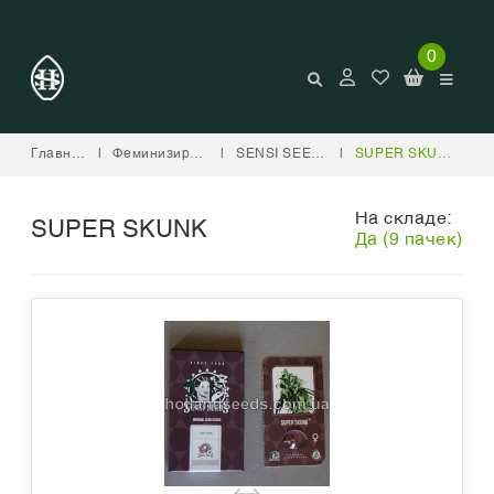
0
Главная
|
Феминизированные
|
SENSI SEEDS
|
SUPER SKUNK
На складе:
SUPER SKUNK
Да (9 пачек)