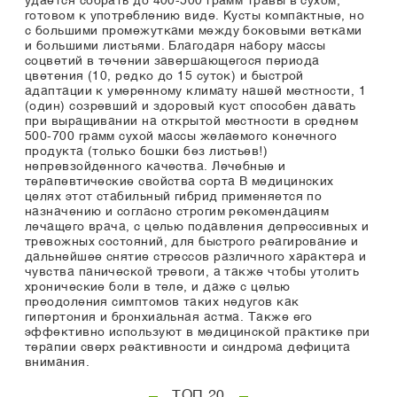
удается собрать до 400-500 грамм травы в сухом,
готовом к употреблению виде. Кусты компактные, но
с большими промежутками между боковыми ветками
и большими листьями. Благодаря набору массы
соцветий в течении завершающегося периода
цветения (10, редко до 15 суток) и быстрой
адаптации к умеренному климату нашей местности, 1
(один) созревший и здоровый куст способен давать
при выращивании на открытой местности в среднем
500-700 грамм сухой массы желаемого конечного
продукта (только бошки без листьев!)
непревзойденного качества. Лечебные и
терапевтические свойства сорта В медицинских
целях этот стабильный гибрид применяется по
назначению и согласно строгим рекомендациям
лечащего врача, с целью подавления депрессивных и
тревожных состояний, для быстрого реагирование и
дальнейшее снятие стрессов различного характера и
чувства панической тревоги, а также чтобы утолить
хронические боли в теле, и даже с целью
преодоления симптомов таких недугов как
гипертония и бронхиальная астма. Также его
эффективно используют в медицинской практике при
терапии сверх реактивности и синдрома дефицита
внимания.
ТОП 20