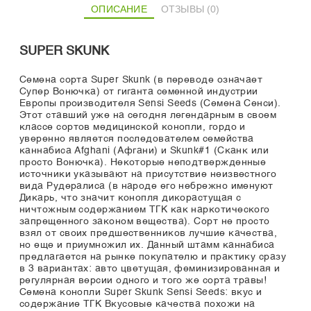
ОПИСАНИЕ
ОТЗЫВЫ (0)
SUPER SKUNK
Семена сорта Super Skunk (в переводе означает
Супер Вонючка) от гиганта семенной индустрии
Европы производителя Sensi Seeds (Семена Сенси).
Этот ставший уже на сегодня легендарным в своем
классе сортов медицинской конопли, гордо и
уверенно является последователем семейства
каннабиса Afghani (Афгани) и Skunk#1 (Сканк или
просто Вонючка). Некоторые неподтвержденные
источники указывают на присутствие неизвестного
вида Рудералиса (в народе его небрежно именуют
Дикарь, что значит конопля дикорастущая с
ничтожным содержанием ТГК как наркотического
запрещенного законом вещества). Сорт не просто
взял от своих предшественников лучшие качества,
но еще и приумножил их. Данный штамм каннабиса
предлагается на рынке покупателю и практику сразу
в 3 вариантах: авто цветущая, феминизированная и
регулярная версии одного и того же сорта травы!
Семена конопли Super Skunk Sensi Seeds: вкус и
содержание ТГК Вкусовые качества похожи на