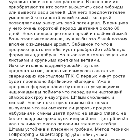
мужские так и женские растения. В основном их
приобретают те кто хотят вырастить свои гибриды
или вывести свои семена. Для него предпочтителен
умеренный континентальный климат который
позволяет ему раскрыть свой потенциал. В принципе
у него очень короткий период цветения около 60
дней. Весь процесс цветения яркий и незабываемый.
Вонь стоит интенсивная, ну как-бы это Skunk потому
вполне ожидаемый аромат. Забавное то что в
процессе цветения ваш куст приобретает забавную
форму «канделябра». Не высокое с темно-зелеными
листьями и крупными крепкими ветвями.
Исключительно щедрый урожай. Бутоны
продолговатые, покрытые изморозью снежным
сверкающих кристаллом ТГК. С первых минут роста
будет проявлено афганское наследие. Уже в
процессе формирования бутонов с пузырящимися
чашечками вы поймете что перед вами настоящий
самородок гроу индустрии. Штамм смольный, и
липкий. Бошки некоторых трихом настолько
выпуклые что вы сможете лицезреть процесс
набухания и смены цвета прямо на ваших глазах, на
более позднем сроке культивирования. Центральная
кола занимает около половины главного стебля.
Штамм устойчив к плесени и грибкам. Метод техники
Lollipopping и supercropping даст наилучший