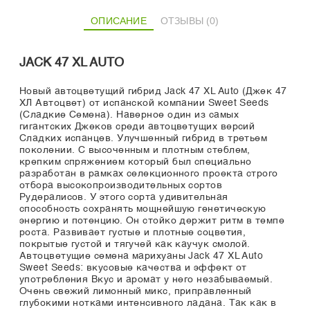
ОПИСАНИЕ
ОТЗЫВЫ (0)
JACK 47 XL AUTO
Новый автоцветущий гибрид Jack 47 XL Auto (Джек 47
ХЛ Автоцвет) от испанской компании Sweet Seeds
(Сладкие Семена). Наверное один из самых
гигантских Джеков среди автоцветущих версий
Сладких испанцев. Улучшенный гибрид в третьем
поколении. С высоченным и плотным стеблем,
крепким спряжением который был специально
разработан в рамках селекционного проекта строго
отбора высокопроизводительных сортов
Рудералисов. У этого сорта удивительная
способность сохранять мощнейшую генетическую
энергию и потенцию. Он стойко держит ритм в темпе
роста. Развивает густые и плотные соцветия,
покрытые густой и тягучей как каучук смолой.
Автоцветущие семена марихуаны Jack 47 XL Auto
Sweet Seeds: вкусовые качества и эффект от
употребления Вкус и аромат у него незабываемый.
Очень свежий лимонный микс, приправленный
глубокими нотками интенсивного ладана. Так как в