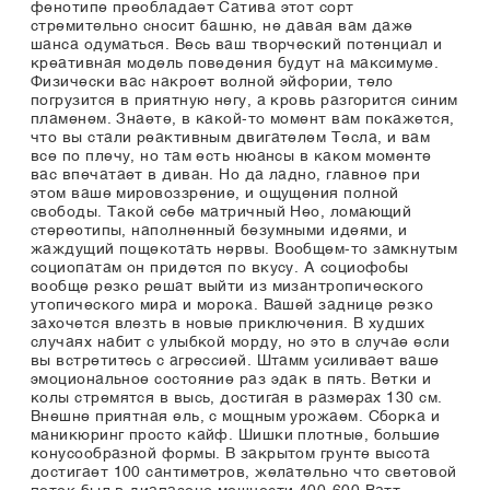
фенотипе преобладает Сатива этот сорт
стремительно сносит башню, не давая вам даже
шанса одуматься. Весь ваш творческий потенциал и
креативная модель поведения будут на максимуме.
Физически вас накроет волной эйфории, тело
погрузится в приятную негу, а кровь разгорится синим
пламенем. Знаете, в какой-то момент вам покажется,
что вы стали реактивным двигателем Тесла, и вам
все по плечу, но там есть нюансы в каком моменте
вас впечатает в диван. Но да ладно, главное при
этом ваше мировоззрение, и ощущения полной
свободы. Такой себе матричный Нео, ломающий
стереотипы, наполненный безумными идеями, и
жаждущий пощекотать нервы. Вообщем-то замкнутым
социопатам он придется по вкусу. А социофобы
вообще резко решат выйти из мизантропического
утопического мира и морока. Вашей заднице резко
захочется влезть в новые приключения. В худших
случаях набит с улыбкой морду, но это в случае если
вы встретитесь с агрессией. Штамм усиливает ваше
эмоциональное состояние раз эдак в пять. Ветки и
колы стремятся в высь, достигая в размерах 130 см.
Внешне приятная ель, с мощным урожаем. Сборка и
маникюринг просто кайф. Шишки плотные, большие
конусообразной формы. В закрытом грунте высота
достигает 100 сантиметров, желательно что световой