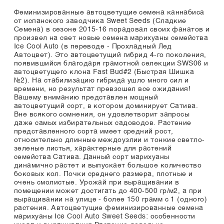
Феминизированные автоцветущие семена каннабиса
от испанского заводчика Sweet Seeds (Сладкие
Семена) в сезоне 2015-16 порадовал своих фанатов и
произвел на свет новые семена марихуаны семейства
Ice Cool Auto (в переводе - Прохладный Лед
Автоцвет). Это автоцветущий гибрид 4-го поколения,
появившийся благодаря грамотной селекции SWS06 и
автоцветущего клона Fast Bud#2 (Быстрая Шишка
№2). На стабилизацию гибрида ушло много сил и
времени, но результат превзошел все ожидания!
Вашему вниманию представлен мощный
автоцветущий сорт, в котором доминирует Сатива.
Вне всякого сомнения, он удовлетворит запросы
даже самых избирательных садоводов. Растение
представленного сорта имеет средний рост,
относительно длинные междоузлии и тонкие светло-
зеленые листья, характерные для растений
семейства Сатива. Данный сорт марихуаны
динамично растет и выпускает большое количество
боковых кол. Почки среднего размера, плотные и
очень смолистые. Урожай при выращивании в
помещении может достигать до 400-500 гр/м2, а при
выращивании на улице - более 150 грамм с 1 (одного)
растения. Автоцветущие феминизированные семена
марихуаны Ice Cool Auto Sweet Seeds: особенности