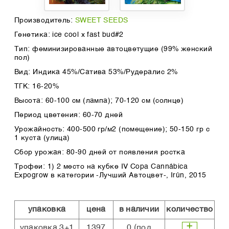
Производитель:
SWEET SEEDS
Генетика: ice cool х fast bud#2
Тип: феминизированные автоцветущие (99% женский
пол)
Вид: Индика 45%/Сатива 53%/Рудералис 2%
ТГК: 16-20%
Высота: 60-100 см (лампа); 70-120 см (солнце)
Период цветения: 60-70 дней
Урожайность: 400-500 гр/м2 (помещение); 50-150 гр с
1 куста (улица)
Сбор урожая: 80-90 дней от появления ростка
Трофеи: 1) 2 место на кубке IV Copa Cannábica
Expogrow в категории -Лучший Автоцвет-, Irún, 2015
упаковка
цена
в наличии
количество
упаковка 3+1
1397
0
(под