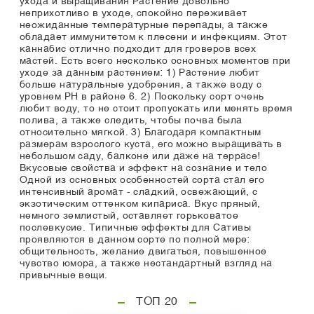
ухода и выращивания Растение довольно
неприхотливо в уходе, спокойно переживает
неожиданные температурные перепады, а также
обладает иммунитетом к плесени и инфекциям. Этот
каннабис отлично подходит для гроверов всех
мастей. Есть всего несколько основных моментов при
уходе за данным растением: 1) Растение любит
больше натуральные удобрения, а также воду с
уровнем РН в районе 6. 2) Поскольку сорт очень
любит воду, то не стоит пропускать или менять время
полива, а также следить, чтобы почва была
относительно мягкой. 3) Благодаря компактным
размерам взрослого куста, его можно выращивать в
небольшом саду, балконе или даже на террасе!
Вкусовые свойства и эффект на сознание и тело
Одной из основных особенностей сорта стал его
интенсивный аромат - сладкий, освежающий, с
экзотическим оттенком кипариса. Вкус пряный,
немного землистый, оставляет горьковатое
послевкусие. Типичные эффекты для Сативы
проявляются в данном сорте по полной мере:
общительность, желание двигаться, повышенное
чувство юмора, а также нестандартный взгляд на
привычные вещи.
ТОП 20