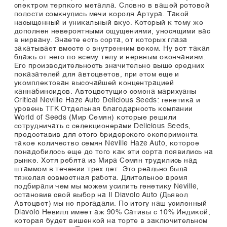
спектром терпкого металла. Словно в вашей ротовой
полости сомкнулись мечи короля Артура. Такой
насыщенный и уникальный вкус. Который к тому же
дополнен невероятными ощущениями, уносящими вас
в нирвану. Знаете есть сорта, от которых глаза
закатывает вместе с внутренним веком. Ну вот такая
блажь от него по всему телу и нервным окончаниям.
Его производительность значительно выше средних
показателей для автоцветов, при этом еще и
укомплектован высочайшей концентрацией
каннабиноидов. Автоцветущие семена марихуаны
Critical Neville Haze Auto Delicious Seeds: генетика и
уровень ТГК Отдельная благодарность компании
World of Seeds (Мир Семян) которые решили
сотрудничать с селекционерами Delicious Seeds,
предоставив для этого бридерского эксперимента
такое количество семян Neville Haze Auto, которое
понадобилось еще до того как эти сорта появились на
рынке. Хотя ребята из Мира Семян трудились над
штаммом в течении трех лет. Это реально была
тяжелая совместная работа. Длительное время
подбирали чем мы можем усилить генетику Neville,
остановив свой выбор на Il Diavolo Auto (Дьявол
Автоцвет) мы не прогадали. По итогу наш усиленный
Diavolo Невилл имеет аж 90% Сативы с 10% Индикой,
которая будет вишенкой на торте в заключительном