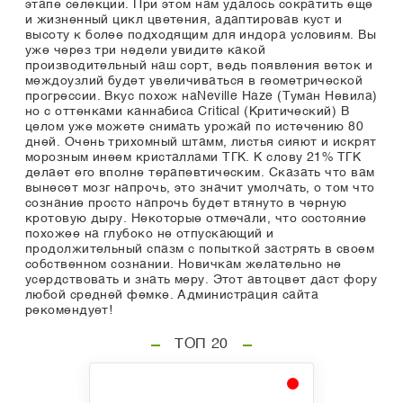
этапе селекции. При этом нам удалось сократить еще
и жизненный цикл цветения, адаптировав куст и
высоту к более подходящим для индора условиям. Вы
уже через три недели увидите какой
производительный наш сорт, ведь появления веток и
междоузлий будет увеличиваться в геометрической
прогрессии. Вкус похож наNeville Haze (Туман Невила)
но с оттенками каннабиса Critical (Критический) В
целом уже можете снимать урожай по истечению 80
дней. Очень трихомный штамм, листья сияют и искрят
морозным инеем кристаллами ТГК. К слову 21% ТГК
делает его вполне терапевтическим. Сказать что вам
вынесет мозг напрочь, это значит умолчать, о том что
сознание просто напрочь будет втянуто в черную
кротовую дыру. Некоторые отмечали, что состояние
похожее на глубоко не отпускающий и
продолжительный спазм с попыткой застрять в своем
собственном сознании. Новичкам желательно не
усердствовать и знать меру. Этот автоцвет даст фору
любой средней фемке. Администрация сайта
рекомендует!
ТОП 20