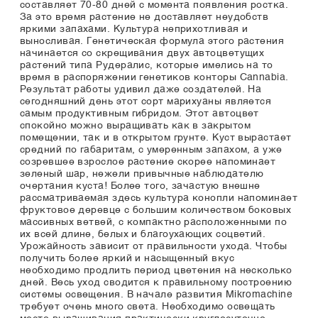
составляет 70-80 дней с момента появления ростка.
За это время растение не доставляет неудобств
яркими запахами. Культура неприхотливая и
выносливая. Генетическая формула этого растения
начинается со скрещивания двух автоцветущих
растений типа Рудералис, которые имелись на то
время в распоряжении генетиков конторы Cannabia.
Результат работы удивил даже создателей. На
сегодняшний день этот сорт марихуаны является
самым продуктивным гибридом. Этот автоцвет
спокойно можно выращивать как в закрытом
помещении, так и в открытом грунте. Куст вырастает
средний по габаритам, с умеренным запахом, а уже
созревшее взрослое растение скорее напоминает
зеленый шар, нежели привычные наблюдателю
очертания куста! Более того, зачастую внешне
рассматриваемая здесь культура конопли напоминает
фруктовое деревце с большим количеством боковых
массивных ветвей, с компактно расположенными по
их всей длине, белых и благоухающих соцветий.
Урожайность зависит от правильности ухода. Чтобы
получить более яркий и насыщенный вкус
необходимо продлить период цветения на несколько
дней. Весь уход сводится к правильному построению
системы освещения. В начале развития Mikromachine
требует очень много света. Необходимо освещать