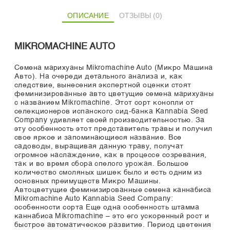
ОПИСАНИЕ
ОТЗЫВЫ (0)
MIKROMACHINE AUTO
Семена марихуаны Mikromachine Auto (Микро Машина
Авто). На очереди детального анализа и, как
следствие, вынесения экспертной оценки стоят
феминизированные авто цветущие семена марихуаны
с названием Mikromachine. Этот сорт конопли от
селекционеров испанского сид-банка Kannabia Seed
Company удивляет своей производительностью. За
эту особенность этот представитель травы и получил
свое яркое и запоминающиеся название. Все
садоводы, выращивая данную траву, получат
огромное наслаждение, как в процессе созревания,
так и во время сбора спелого урожая. Большое
количество смоляных шишек было и есть одним из
основных преимуществ Микро Машины.
Автоцветущие феминизированные семена каннабиса
Mikromachine Auto Kannabia Seed Company:
особенности сорта Еще одна особенность штамма
каннабиса Mikromachine – это его ускоренный рост и
быстрое автоматическое развитие. Период цветения