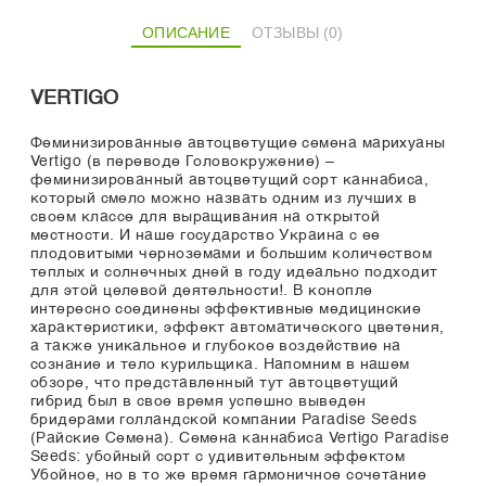
ОПИСАНИЕ
ОТЗЫВЫ (0)
VERTIGO
Феминизированные автоцветущие семена марихуаны
Vertigo (в переводе Головокружение) –
феминизированный автоцветущий сорт каннабиса,
который смело можно назвать одним из лучших в
своем классе для выращивания на открытой
местности. И наше государство Украина с ее
плодовитыми черноземами и большим количеством
теплых и солнечных дней в году идеально подходит
для этой целевой деятельности!. В конопле
интересно соединены эффективные медицинские
характеристики, эффект автоматического цветения,
а также уникальное и глубокое воздействие на
сознание и тело курильщика. Напомним в нашем
обзоре, что представленный тут автоцветущий
гибрид был в свое время успешно выведен
бридерами голландской компании Paradise Seeds
(Райские Семена). Семена каннабиса Vertigo Paradise
Seeds: убойный сорт с удивительным эффектом
Убойное, но в то же время гармоничное сочетание