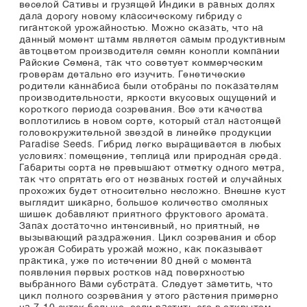
веселой Сативы и грузящей Индики в равных долях
дала дорогу новому классическому гибриду с
гигантской урожайностью. Можно сказать, что на
данный момент штамм является самым продуктивным
автоцветом производителя семян конопли компании
Райские Семена, так что советует коммерческим
гроверам детально его изучить. Генетические
родители каннабиса были отобраны по показателям
производительности, яркости вкусовых ощущений и
короткого периода созревания. Все эти качества
воплотились в новом сорте, который стал настоящей
головокружительной звездой в линейке продукции
Paradise Seeds. Гибрид легко выращивается в любых
условиях: помещение, теплица или природная среда.
Габариты сорта не превышают отметку одного метра,
так что спрятать его от незваных гостей и случайных
прохожих будет относительно несложно. Внешне куст
выглядит шикарно, большое количество смоляных
шишек добавляют приятного фруктового аромата.
Запах достаточно интенсивный, но приятный, не
вызывающий раздражения. Цикл созревания и сбор
урожая Собирать урожай можно, как показывает
практика, уже по истечении 80 дней с момента
появления первых ростков над поверхностью
выбранного Вами субстрата. Следует заметить, что
цикл полного созревания у этого растения примерно