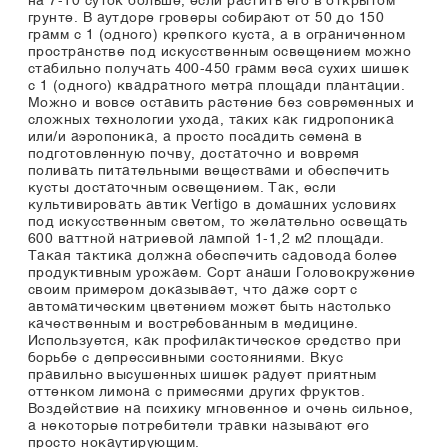
на 7-10 суток больше, если растить его в открытом
грунте. В аутдоре гроверы собирают от 50 до 150
грамм с 1 (одного) крепкого куста, а в ограниченном
пространстве под искусственным освещением можно
стабильно получать 400-450 грамм веса сухих шишек
с 1 (одного) квадратного метра площади плантации.
Можно и вовсе оставить растение без современных и
сложных технологии ухода, таких как гидропоника
или/и аэропоника, а просто посадить семена в
подготовленную почву, достаточно и вовремя
поливать питательными веществами и обеспечить
кусты достаточным освещением. Так, если
культивировать автик Vertigo в домашних условиях
под искусственным светом, то желательно освещать
600 ваттной натриевой лампой 1-1,2 м2 площади.
Такая тактика должна обеспечить садовода более
продуктивным урожаем. Сорт анаши Головокружение
своим примером доказывает, что даже сорт с
автоматическим цветением может быть настолько
качественным и востребованным в медицине.
Используется, как профилактическое средство при
борьбе с депрессивными состояниями. Вкус
правильно высушенных шишек радует приятным
оттенком лимона с примесями других фруктов.
Воздействие на психику мгновенное и очень сильное,
а некоторые потребители травки называют его
просто нокаутирующим.