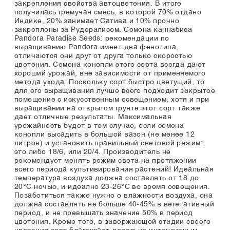
закрепления свойства автоцветения. В итоге
получилась гремучая смесь, в которой 70% отдано
Индике, 20% занимает Сатива и 10% прочно
закреплены за Рудералисом. Семена каннабиса
Pandora Paradise Seeds: рекомендации по
выращиванию Pandora имеет два фенотипа,
отличаются они друг от друга только скоростью
цветения. Семена конопли этого сорта всегда дают
хороший урожай, вне зависимости от применяемого
метода ухода. Поскольку сорт быстро цветущий, то
для его выращивания лучше всего подходит закрытое
помещение с искусственным освещением, хотя и при
выращивании на открытом грунте этот сорт также
дает отличные результаты. Максимальная
урожайность будет в том случае, если семена
конопли высадить в большой вазон (не менее 12
литров) и установить правильный световой режим:
это либо 18/6, или 20/4. Производитель не
рекомендует менять режим света на протяжении
всего периода культивирования растений! Идеальная
температура воздуха должна составлять от 18 до
20°C ночью, и идеално 23-26°C во время освещения.
Позаботиться также нужно о влажности воздуха, она
должна составлять не больше 40-45% в вегетативный
период, и не превышать значение 50% в период
цветения. Кроме того, в завержающей стадии своего