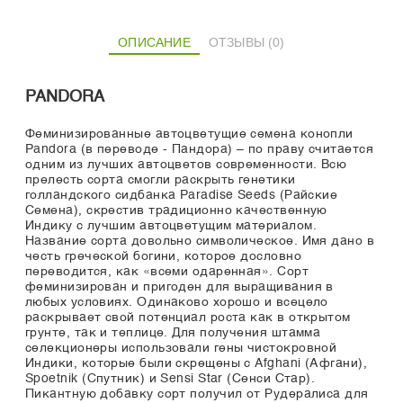
ОПИСАНИЕ
ОТЗЫВЫ (0)
PANDORA
Феминизированные автоцветущие семена конопли
Pandora (в переводе - Пандора) – по праву считается
одним из лучших автоцветов современности. Всю
прелесть сорта смогли раскрыть генетики
голландского сидбанка Paradise Seeds (Райские
Семена), скрестив традиционно качественную
Индику с лучшим автоцветущим материалом.
Название сорта довольно символическое. Имя дано в
честь греческой богини, которое дословно
переводится, как «всеми одаренная». Сорт
феминизирован и пригоден для выращивания в
любых условиях. Одинаково хорошо и всецело
раскрывает свой потенциал роста как в открытом
грунте, так и теплице. Для получения штамма
селекционеры использовали гены чистокровной
Индики, которые были скрещены с Afghani (Афгани),
Spoetnik (Спутник) и Sensi Star (Сенси Стар).
Пикантную добавку сорт получил от Рудералиса для