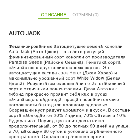
ОПИСАНИЕ
ОТЗЫВЫ (0)
AUTO JACK
Феминизированные автоцветущие семена конопли
Auto Jack (Авто Джек) – это автоцветущий
феминизированный сорт конопли от производителя
Paradise Seeds (Райские Семена). Генетика сорта
начинается с двух великолепных сортов. Это
автоцветущая сатива Jack Herer (Джек Херер) и
максимально урожайный сорт White Widow (Белая
Вдова). Результатом скрещивания стал стабильный
сорт с отличными показателями. Джек Авто как
гибрид прекрасно проявит себя как в руках
начинающего садовода, прощая незначительные
погрешности благодаря крепкому здоровью.
Созревший куст радует ароматом и вкусом. В составе
сорта наблюдается 20% Индики, 70% Сативы и 10%
Рудералиса. Период цветения достаточно
продолжительный: от 80 до полных 90 дней на улице,
и 70, максимум 80 суток в условиях ограниченного
пространства. Однако потраченное время