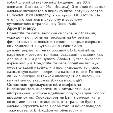
собой слегка сативное наслаждение, где 60%
занимает
Сатива
, а 40% -
Индика
). Это один из самых
сильных автоцветов в линейке автоцветущих сортов
Humboldt Seed Company, в котором
ТГК 30-35%
, так
что приготовьтесь к вкусному и веселому
путешествию с травой Jelly Donut Auto.
Аромат и вкус
Представьте себе: высокие смолистые растения,
украшенные плотными трихомными бутонами
фиолетовых и зеленых оттенков, которые сверкают,
как бриллианты. Бутоны Jelly Donutz Auto
демонстрируют оттенки розовой сахарной ваты,
карамели и острого топлива, создавая праздник как
для глаз, так и для чувств. Аромат кустов вызовет
взрыв эмоций. Представьте себе соблазнительную
смесь сладкой карамели и проникающего топлива,
ласкающую ваши ноздри при каждом вдохе. Готовы
ли Вы с каждой затяжкой наслаждаться молочным
коктейлем со вкусом клубники и солода?
Основные преимущества и эффекты
Наслаждайтесь энергичным и оптимистичным
настроением, которое идеально подходит для любого
времени суток. Собираетесь ли Вы на вечеринку, в
поход или просто отдыхаете, эта трава не будет
сильно нагружать мозг. Более того, и коноплеводом
тоже повезло. Благодаря устойчивости и