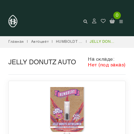
0
Главная
|
Автоцвет
|
HUMBOLDT SEED COMPANY
|
JELLY DONUTZ AUTO
На складе:
JELLY DONUTZ AUTO
Нет (под заказ)