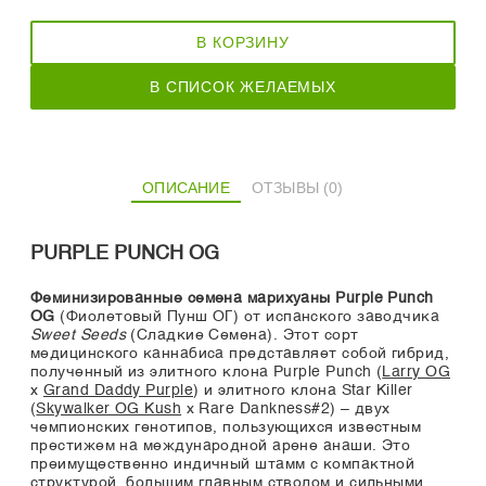
В КОРЗИНУ
В СПИСОК ЖЕЛАЕМЫХ
ОПИСАНИЕ
ОТЗЫВЫ (0)
PURPLE PUNCH OG
Феминизированные семена марихуаны Purple Punch
OG
(Фиолетовый Пунш ОГ) от испанского заводчика
Sweet Seeds
(Сладкие Семена). Этот сорт
медицинского каннабиса представляет собой гибрид,
полученный из элитного клона Purple Punch (
Larry OG
x
Grand Daddy Purple
) и элитного клона Star Killer
(
Skywalker OG Kush
x Rare Dankness#2) – двух
чемпионских генотипов, пользующихся известным
престижем на международной арене анаши. Это
преимущественно индичный штамм с компактной
структурой, большим главным стволом и сильными