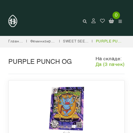
0
Главная
|
Феминизированные
|
SWEET SEEDS
|
PURPLE PUNCH OG
На складе:
PURPLE PUNCH OG
Да (3 пачек)