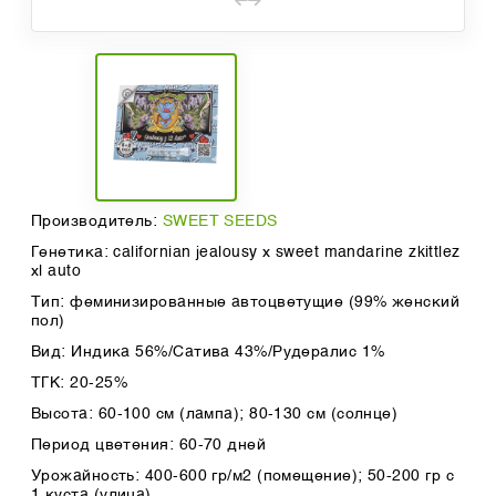
Производитель:
SWEET SEEDS
Генетика: californian jealousy х sweet mandarine zkittlez
xl auto
Тип: феминизированные автоцветущие (99% женский
пол)
Вид: Индика 56%/Сатива 43%/Рудералис 1%
ТГК: 20-25%
Высота: 60-100 см (лампа); 80-130 см (солнце)
Период цветения: 60-70 дней
Урожайность: 400-600 гр/м2 (помещение); 50-200 гр с
1 куста (улица)