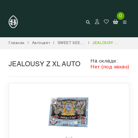
0
Главная
|
Автоцвет
|
SWEET SEEDS
|
JEALOUSY Z XL AUTO
На складе:
JEALOUSY Z XL AUTO
Нет (под заказ)