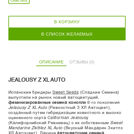
Очистить
В КОРЗИНУ
В СПИСОК ЖЕЛАЕМЫХ
ОПИСАНИЕ
ОТЗЫВЫ (0)
JEALOUSY Z XL AUTO
Испанские бридеры
Sweet Seeds
(Сладкие Семена)
выпустили на рынок новый автоцветущий,
феминизированные семена конопли
6-го поколения
Jelaousy Z XL Auto
(Ревностный З ХЛ Автоцвет),
созданный путем гибридизации известного и высоко
оцененного сорта Californian Jealousy
(Калифорнийский Ревнивец) с их собственным
Sweet
Mandarine Zkittlez XL Auto
(Вкусный Мандарин Зкитлз
ХЛ Автоцвет). Данные
автоцветущие семена