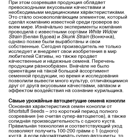
При этом созревшая продукция обладает
превосходными вкусовыми качествами и
необходимыми медицинскими характеристиками.
Это стало основополагающим элементом, который
сделал компанию известной среди гроверов во
всем мире. Изначально эксперименты компания
проводила с известными сортами
White Widow
Strain
(Белая Вдова) и
Skunk Strain
(Вонючка),
однако позже были выработаны и свои
собственные. Сегодня производитель не только
исследует и внедряет свои изобретения в мир
любителей Сативы, но также продает
качественные и надежные семена. Перечень
продукции разнообразен. Вначале не было
ориентации на такой большой ассортимент
семенной продукции, но время и исследования
позволили вывести много культур, отличающимися
друг от друга вкусовыми качествами, запахом и
эффектом воздействия на сознание курильщика.
Самые урожайные автоцветущие семена конопли
Основная характеристика семян конопли от
Shortstuff Seeds – это короткий период полного
созревания (не считая супер-автоцветов), а также
солидная производительность с одного куста.
Правильная технология и соответствующий уход
позволяют получить 100-200 грамм с 1 (одного)
куста, а если рассматривать супер-автоцветы, то