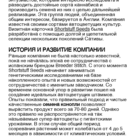
энтузиастов, которым интересно исследовать и
разводить достойные сорта каннабиса и
производить семена из них с целью дальнейшей
реализации. Эта группа людей, объединенная
общим интересом, базируется в Англии. Компания
известна своими сортами автоцветущих культур.
Визитная карточка
Shortstuff Seeds
была
разработана с помощью долгой и щепетильной
селекции нескольких поколений Сативы.
ИСТОРИЯ И РАЗВИТИЕ КОМПАНИИ
Раньше компания не была настолько известной,
пока не началась эпоха ее сотрудничества с
испанским брендом Breeder Stitch. С этого момента
Shortstuff Seeds начинает заниматься
генетическими исследованиями на базе
накопленного опыта и новых возможностей от
сотрудничества с именитым заводчиком. Со
временем основной упор в развитии пошел на
создание идеальных автоцветущих штаммов.
Опыты показали, что правильный подход и чистые
качественные
семена конопли
позволяют
вырастить продукт всего за 70-80 дней. Однако
это правило не распространяется на так
называемые супер-автоцветы с гигантскими
урожаями. В этом случае общий период
созревания растений может колебаться от 4 до 5
месяцев в зависимости от климатических условий.