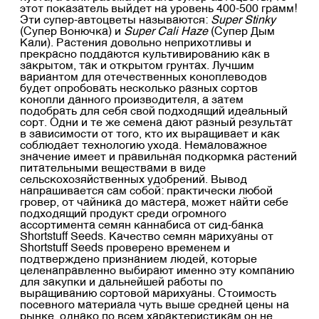
этот показатель выйдет на уровень 400-500 грамм!
Эти супер-автоцветы называются:
Super Stinky
(Супер Вонючка) и
Super Cali Haze
(Супер Дым
Кали). Растения довольно неприхотливы и
прекрасно поддаются культивированию как в
закрытом, так и открытом грунтах. Лучшим
вариантом для отечественных коноплеводов
будет опробовать несколько разных сортов
конопли данного производителя, а затем
подобрать для себя свой подходящий идеальный
сорт. Одни и те же семена дают разный результат
в зависимости от того, кто их выращивает и как
соблюдает технологию ухода. Немаловажное
значение имеет и правильная подкормка растений
питательными веществами в виде
сельскохозяйственных удобрений. Вывод
напрашивается сам собой: практически любой
гровер, от чайника до мастера, может найти себе
подходящий продукт среди огромного
ассортимента семян каннабиса от сид-банка
Shortstuff Seeds. Качество семян марихуаны от
Shortstuff Seeds проверено временем и
подтверждено признанием людей, которые
целенаправленно выбирают именно эту компанию
для закупки и дальнейшей работы по
выращиванию сортовой марихуаны. Стоимость
посевного материала чуть выше средней цены на
рынке, однако по всем характеристикам он не